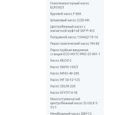
Гомогенизаторный насос
ELR550/3
Буровой насос F-800
Шламовый насос 3/2D-HH
Центробежный насос с
магнитной муфтой SXP-P-455
Погружной насос 150WQ170-16
Перистальтический насос YM-80
Пароструйная вакуумная
станция ECO-HOTC-PRO-25-001-1
Насос KBZ415
Насос ISW50-100/2
Насос IHF65-40-200
Насос IHF 50-32-125
Насос CDLF8-220
Насос 63YCY14-1B
Многоступенчатый
центробежный насос DJ-DLX-3-
35-1
Мембранный насос QBY-15