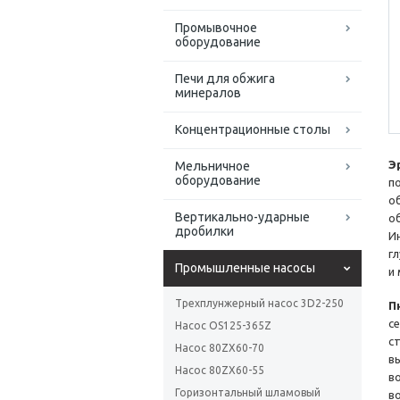
Промывочное
оборудование
Печи для обжига
минералов
Концентрационные столы
Э
Мельничное
оборудование
п
о
Вертикально-ударные
о
дробилки
И
г
Промышленные насосы
и
Трехплунжерный насос 3D2-250
П
с
Насос OS125-365Z
с
Насос 80ZX60-70
в
Насос 80ZX60-55
в
Горизонтальный шламовый
в