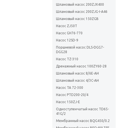
Шламовый насос 200ZJX400
Шламовый насос 200ZJG-I-A46
Шламовый насос 150ZGB
Насос ZJ50T
Насос GH76-770
Насос 12SD-9
Поршневой насос DLS-DGG7-
DGG28
Насос TZ-310
Дренажный насос 100ZY60-28
Шламовый насос 8/6E-AH
Шламовый насос 4/3С-AH
Насос TA 72-300
Насос PTD200-20/4
Насос 150ZJ-E
Одноступенчатый насос TD65-
41G/2
Мембранный насос BQG450/0.2
Мембранный насос BFQ-80LTFF