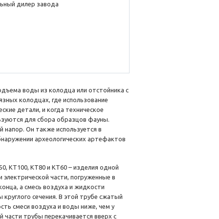
ьный дилер завода
подъема воды из колодца или отстойника с
язных колодцах, где использование
ские детали, и когда техническое
ьзуются для сбора образцов фауны.
й напор. Он также используется в
бнаружении археологических артефактов
50, KT100, KT80 и KT60 – изделия одной
 электрической части, погруженные в
конца, а смесь воздуха и жидкости
 круглого сечения. В этой трубе сжатый
сть смеси воздуха и воды ниже, чем у
ей части трубы перекачивается вверх с