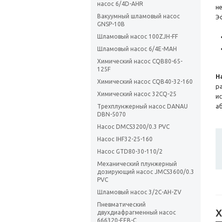
насос 6/4D-AHR
н
Вакуумный шламовый насос
Э
GNSP-10B
Шламовый насос 100ZJH-FF
Шламовый насос 6/4E-MAH
Химический насос CQB80-65-
125F
Н
Химический насос CQB40-32-160
р
Химический насос 32CQ-25
и
а
Трехплунжерный насос DANAU
DBN-5070
Насос DMCS3200/0.3 PVC
Насос IHF32-25-160
Насос GTD80-30-110/2
Механический плунжерный
дозирующий насос JMCS3600/0.3
PVC
Шламовый насос 3/2С-АН-ZV
Пневматический
Х
двухдиафрагменный насос
666320-EEB-C