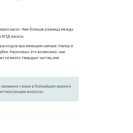
через насос. Чем больше разница между
 КПД насоса.
расходов при меньшем напоре. Напор и
убки. Насколько это возможно, они
ается много твердых частиц или
 свяжемся с вами в ближайшее время и
 интересующие вопросы.