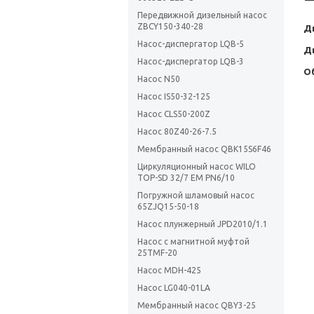
Передвижной дизельный насос
ZBCY150-340-28
Д
Насос-диспергатор LQB-5
Д
Насос-диспергатор LQB-3
О
Насос N50
Насос IS50-32-125
Насос CLS50-200Z
Насос 80Z40-26-7.5
Мембранный насос QBK15S6F46
Циркуляционный насос WILO
TOP-SD 32/7 EM PN6/10
Погружной шламовый насос
65ZJQ15-50-18
Насос плунжерный JPD2010/1.1
Насос с магнитной муфтой
25TMF-20
Насос MDH-425
Насос LG040-01LA
Мембранный насос QBY3-25