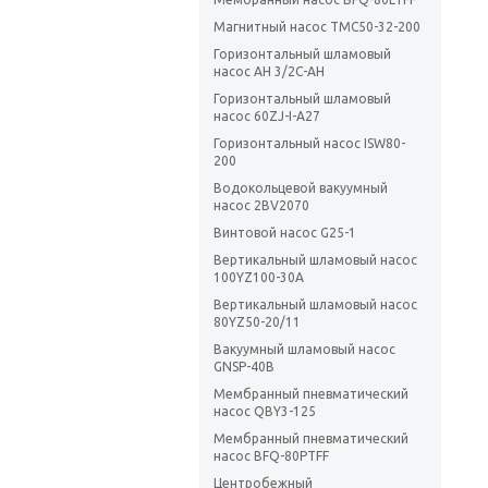
Магнитный насос TMC50-32-200
Горизонтальный шламовый
насос AH 3/2C-AH
Горизонтальный шламовый
насос 60ZJ-I-A27
Горизонтальный насос ISW80-
200
Водокольцевой вакуумный
насос 2BV2070
Винтовой насос G25-1
Вертикальный шламовый насос
100YZ100-30A
Вертикальный шламовый насос
80YZ50-20/11
Вакуумный шламовый насос
GNSP-40B
Мембранный пневматический
насос QBY3-125
Мембранный пневматический
насос BFQ-80PTFF
Центробежный