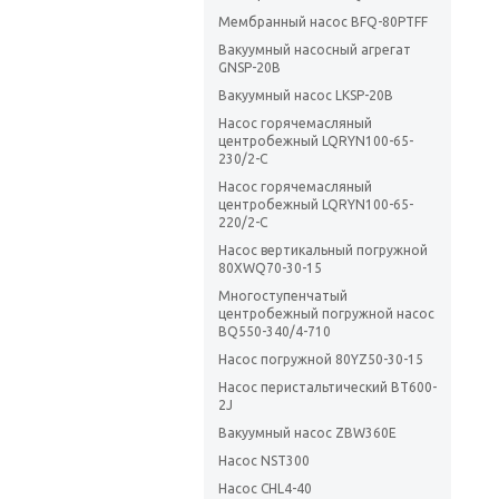
Мембранный насос BFQ-80PTFF
Вакуумный насосный агрегат
GNSP-20B
Вакуумный насос LKSP-20B
Насос горячемасляный
центробежный LQRYN100-65-
230/2-C
Насос горячемасляный
центробежный LQRYN100-65-
220/2-C
Насос вертикальный погружной
80XWQ70-30-15
Многоступенчатый
центробежный погружной насос
BQ550-340/4-710
Насос погружной 80YZ50-30-15
Насос перистальтический BT600-
2J
Вакуумный насос ZBW360E
Насос NST300
Насос CHL4-40