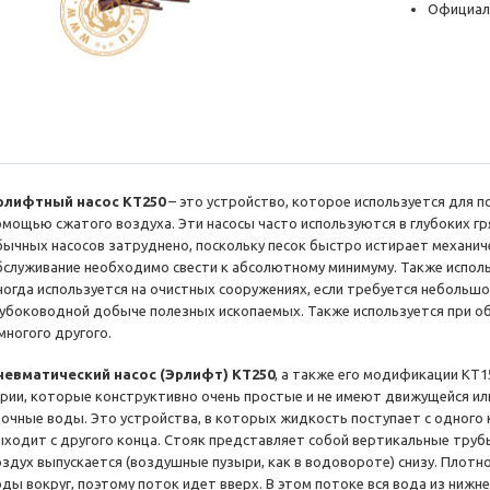
Официал
рлифтный насос KT250
– это устройство, которое используется для 
омощью сжатого воздуха. Эти насосы часто используются в глубоких гр
бычных насосов затруднено, поскольку песок быстро истирает механиче
бслуживание необходимо свести к абсолютному минимуму. Также испол
ногда используется на очистных сооружениях, если требуется небольшо
лубоководной добыче полезных ископаемых. Также используется при о
 многого другого.
невматический насос (Эрлифт) KT250
, а также его модификации KT1
ерии, которые конструктивно очень простые и не имеют движущейся или
точные воды. Это устройства, в которых жидкость поступает с одного 
ыходит с другого конца. Стояк представляет собой вертикальные трубы
оздух выпускается (воздушные пузыри, как в водовороте) снизу. Плотно
оды вокруг, поэтому поток идет вверх. В этом потоке вся вода из нижн