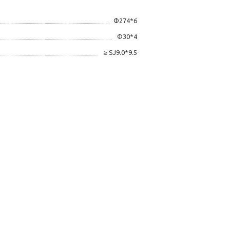
Φ274*6
Φ30*4
≥ SJ9.0*9.5