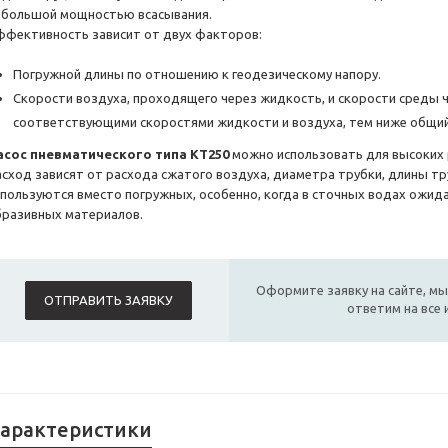
ебольшой мощностью всасывания.
ффективность зависит от двух факторов:
Погружной длины по отношению к геодезическому напору.
Скорости воздуха, проходящего через жидкость, и скорости среды 
соответствующими скоростями жидкости и воздуха, тем ниже общий
асос пневматического типа KT250
можно использовать для высоких 
асход зависят от расхода сжатого воздуха, диаметра трубки, длины тр
спользуются вместо погружных, особенно, когда в сточных водах ожид
бразивных материалов.
Оформите заявку на сайте, мы
ОТПРАВИТЬ ЗАЯВКУ
ответим на все
арактеристики