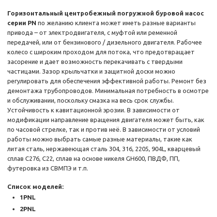
Горизонтальный центробежный погружной буровой насос
серии PN
по желанию клиента может иметь разные варианты
привода – от электродвигателя, с муфтой или ременной
передачей, или от бензинового / дизельного двигателя. Рабочее
колесо с широким проходом для потока, что предотвращает
засорение и дает возможность перекачивать с твердыми
частицами. Зазор крыльчатки и защитной доски можно
регулировать для обеспечения эффективной работы. Ремонт без
демонтажа трубопроводов. Минимальная потребность в осмотре
и обслуживании, поскольку смазка на весь срок службы.
Устойчивость к кавитационной эрозии. В зависимости от
модификации направление вращения двигателя может быть, как
по часовой стрелке, так и против неё. В зависимости от условий
работы можно выбрать самые разные материалы, такие как
литая сталь, нержавеющая сталь 304, 316, 2205, 904L, кварцевый
сплав C276, C22, сплав на основе никеля GH600, ПВДФ, ПП,
футеровка из СВМПЭ и т.п.
Список моделей:
1PNL
2PNL