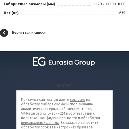
Габаритные размеры (мм)
1120 х 1150 х 1080
Вес (кг)
635
Вернуться к списку
КАТАЛОГ
ВОПРОСЫ И ОТВЕТЫ
Пользуясь сайтом, вы даете
согласие
на
КОМПАНИЯ
обработку
файлов cookies
использование
КОНТАКТЫ
аналитических сервисов Яндекс Метрика,
VK.Retargeting, Битрикс24 в соответствии с
политикой конфиденциальности и обработки
8 (800) 100-66-83
персональных данных
. Вы можете запретить
обработку cookies в настройках браузера.
grd@eq-mail.ru