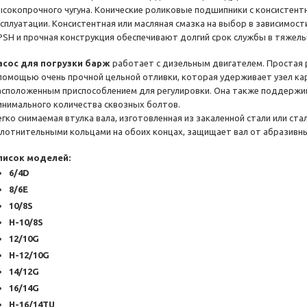
ысокопрочного чугуна. Конические роликовые подшипники с консистент
ксплуатации. Консистентная или масляная смазка на выбор в зависимост
PSH и прочная конструкция обеспечивают долгий срок службы в тяжелы
асос для погрузки барж
работает с дизельным двигателем. Простая 
 помощью очень прочной цельной отливки, которая удерживает узел к
асположенным приспособлением для регулировки. Она также поддержи
инимального количества сквозных болтов.
егко снимаемая втулка вала, изготовленная из закаленной стали или ста
плотнительными кольцами на обоих концах, защищает вал от абразивны
писок моделей:
6/4D
8/6E
10/8S
H-10/8S
12/10G
H-12/10G
14/12G
16/14G
H-16/14TU