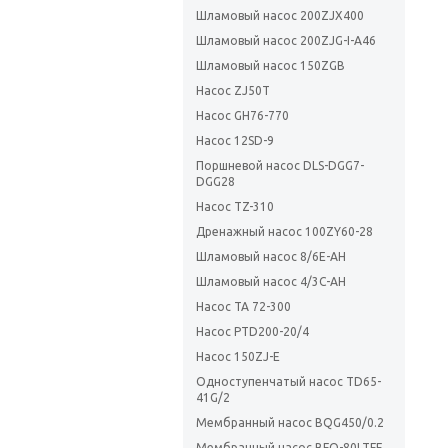
Шламовый насос 200ZJX400
Шламовый насос 200ZJG-I-A46
Шламовый насос 150ZGB
Насос ZJ50T
Насос GH76-770
Насос 12SD-9
Поршневой насос DLS-DGG7-
DGG28
Насос TZ-310
Дренажный насос 100ZY60-28
Шламовый насос 8/6E-AH
Шламовый насос 4/3С-AH
Насос TA 72-300
Насос PTD200-20/4
Насос 150ZJ-E
Одноступенчатый насос TD65-
41G/2
Мембранный насос BQG450/0.2
Мембранный насос BFQ-80LTFF