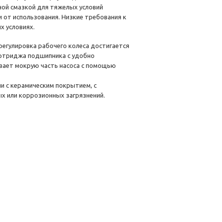
ной смазкой для тяжелых условий
и от использования. Низкие требования к
х условиях.
регулировка рабочего колеса достигается
артриджа подшипника с удобно
вает мокрую часть насоса с помощью
ли с керамическим покрытием, с
х или коррозионных загрязнений.