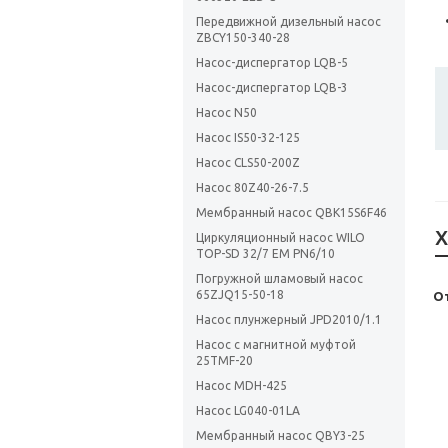
Передвижной дизельный насос
ZBCY150-340-28
Насос-диспергатор LQB-5
Насос-диспергатор LQB-3
Насос N50
Насос IS50-32-125
Насос CLS50-200Z
Насос 80Z40-26-7.5
Мембранный насос QBK15S6F46
Х
Циркуляционный насос WILO
TOP-SD 32/7 EM PN6/10
Погружной шламовый насос
65ZJQ15-50-18
О
Насос плунжерный JPD2010/1.1
Насос с магнитной муфтой
25TMF-20
Насос MDH-425
Насос LG040-01LA
Мембранный насос QBY3-25