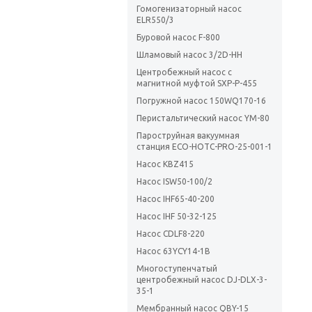
Гомогенизаторный насос
ELR550/3
Буровой насос F-800
Шламовый насос 3/2D-HH
Центробежный насос с
магнитной муфтой SXP-P-455
Погружной насос 150WQ170-16
Перистальтический насос YM-80
Пароструйная вакуумная
станция ECO-HOTC-PRO-25-001-1
Насос KBZ415
Насос ISW50-100/2
Насос IHF65-40-200
Насос IHF 50-32-125
Насос CDLF8-220
Насос 63YCY14-1B
Многоступенчатый
центробежный насос DJ-DLX-3-
35-1
Мембранный насос QBY-15