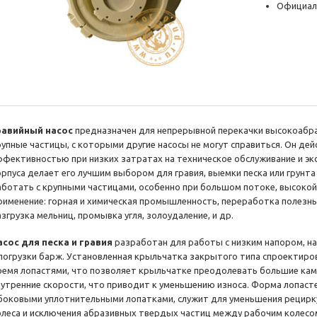
Официал
равийный насос
предназначен для непрерывной перекачки высокоабра
рупные частицы, с которыми другие насосы не могут справиться. Он дей
ффективностью при низких затратах на техническое обслуживание и э
орпуса делает его лучшим выбором для гравия, выемки песка или грунта
аботать с крупными частицами, особенно при большом потоке, высокой
рименение: горная и химическая промышленность, переработка полезны
згрузка мельниц, промывка угля, золоудаление, и др.
асос для песка и гравия
разработан для работы с низким напором, н
 погрузки барж. Установленная крыльчатка закрытого типа спроектиров
ремя лопастями, что позволяет крыльчатке преодолевать большие кам
нутренние скорости, что приводит к уменьшению износа. Форма лопастей
 боковыми уплотнительными лопатками, служит для уменьшения рецирку
олеса и исключения абразивных твердых частиц между рабочим колесом