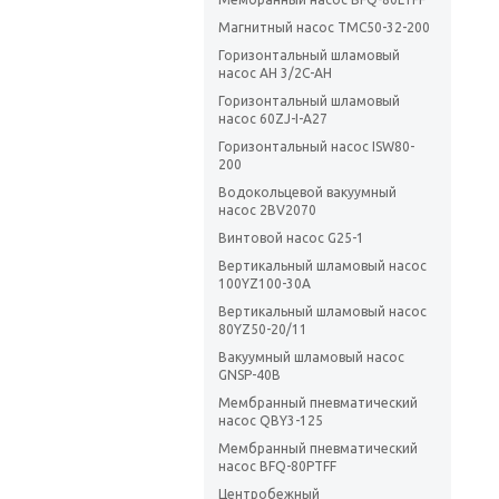
Магнитный насос TMC50-32-200
Горизонтальный шламовый
насос AH 3/2C-AH
Горизонтальный шламовый
насос 60ZJ-I-A27
Горизонтальный насос ISW80-
200
Водокольцевой вакуумный
насос 2BV2070
Винтовой насос G25-1
Вертикальный шламовый насос
100YZ100-30A
Вертикальный шламовый насос
80YZ50-20/11
Вакуумный шламовый насос
GNSP-40B
Мембранный пневматический
насос QBY3-125
Мембранный пневматический
насос BFQ-80PTFF
Центробежный