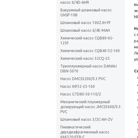
насос 6/4D-AHR
в
Вакуумный шламовый насос
э
GNSP-10B
N
Шламовый насос 100ZJH-FF
Н
Шламовый насос 6/4E-MAH
с
Химический насос CQB80-65-
р
125F
м
Химический насос CQB40-32-160
Л
Химический насос 32CQ-25
у
Трехплунжерный насос DANAU
С
DBN-5070
Насос DMCS3200/0.3 PVC
Насос IHF32-25-160
Насос GTD80-30-110/2
Механический плунжерный
дозирующий насос JMCS3600/0.3
PVC
Шламовый насос 3/2С-АН-ZV
Пневматический
двухдиафрагменный насос
666320-EEB-C