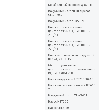
Мембранный насос BFQ-80PTFF
Вакуумный насосный агрегат
GNSP-20B
Вакуумный насос LKSP-20B
Насос горячемасляный
центробежный LQRYN100-65-
230/2-C
Насос горячемасляный
центробежный LQRYN100-65-
220/2-C
Насос вертикальный погружной
80XWQ70-30-15
Многоступенчатый
центробежный погружной насос
BQ550-340/4-710
Насос погружной 80YZ50-30-15
Насос перистальтический BT600-
2J
Вакуумный насос ZBW360E
Насос NST300
Насос CHL4-40