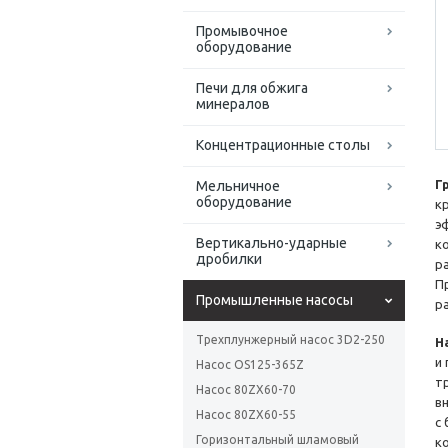
Промывочное
оборудование
Печи для обжига
минералов
Концентрационные столы
Г
Мельничное
оборудование
к
э
Вертикально-ударные
к
дробилки
р
П
Промышленные насосы
ра
Трехплунжерный насос 3D2-250
Н
и
Насос OS125-365Z
т
Насос 80ZX60-70
в
Насос 80ZX60-55
с
Горизонтальный шламовый
к