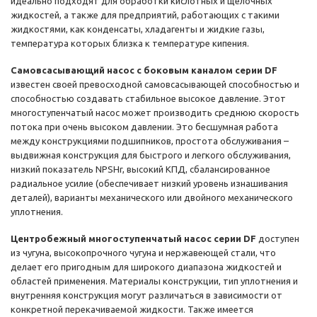
идеально подходят для обработки кислотных и щелочных
жидкостей, а также для предприятий, работающих с такими
жидкостями, как конденсаты, хладагенты и жидкие газы,
температура которых близка к температуре кипения.
Самовсасывающий насос с боковым каналом серии DF
известен своей превосходной самовсасывающей способностью и
способностью создавать стабильное высокое давление. Этот
многоступенчатый насос может производить среднюю скорость
потока при очень высоком давлении. Это бесшумная работа
между конструкциями подшипников, простота обслуживания –
выдвижная конструкция для быстрого и легкого обслуживания,
низкий показатель NPSHr, высокий КПД, сбалансированное
радиальное усилие (обеспечивает низкий уровень изнашивания
деталей), варианты механического или двойного механического
уплотнения.
Центробежный многоступенчатый насос серии DF
доступен
из чугуна, высокопрочного чугуна и нержавеющей стали, что
делает его пригодным для широкого диапазона жидкостей и
областей применения. Материалы конструкции, тип уплотнения и
внутренняя конструкция могут различаться в зависимости от
конкретной перекачиваемой жидкости. Также имеется