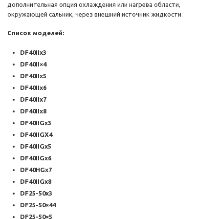
дополнительная опция охлаждения или нагрева области,
окружающей сальник, через внешний источник жидкости.
Список моделей:
DF40IIx3
DF40II×4
DF40IIx5
DF40IIx6
DF40IIx7
DF40IIx8
DF40IIGx3
DF40IIGX4
DF40IIGx5
DF40IIGx6
DF40HGx7
DF40IIGx8
DF25-50x3
DF25-50×44
DF25-50×5