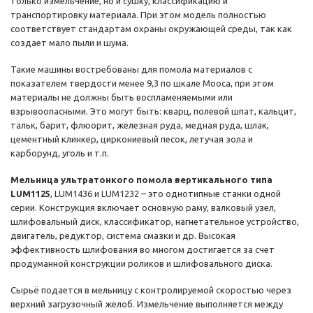
только измельчение, но и сушку, классификацию и
транспортировку материала. При этом модель полностью
соответствует стандартам охраны окружающей среды, так как
создает мало пыли и шума.
Такие машины востребованы для помола материалов с
показателем твердости менее 9,3 по шкале Мооса, при этом
материалы не должны быть воспламеняемыми или
взрывоопасными. Это могут быть: кварц, полевой шпат, кальцит,
тальк, барит, флюорит, железная руда, медная руда, шлак,
цементный клинкер, циркониевый песок, летучая зола и
карборунд, уголь и т.п.
Мельница ультратонкого помола вертикального типа
LUM1125
, LUM1436 и LUM1232 – это однотипные станки одной
серии. Конструкция включает основную раму, валковый узел,
шлифовальный диск, классификатор, нагнетательное устройство,
двигатель, редуктор, система смазки и др. Высокая
эффективность шлифования во многом достигается за счет
продуманной конструкции роликов и шлифовального диска.
Сырьё подается в мельницу с контролируемой скоростью через
верхний загрузочный желоб. Измельчение выполняется между