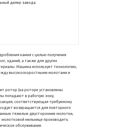
ьный дилер завода
дробления камня с целью получения
г, зданий, а также для других
териалы. Машина использует технологию,
между высокоскоростными молотами и
ит ротор (на роторе установлены
лы попадают в рабочую зону,
фракция, соответствующая требуемому
продукт возвращается для повторного
анные тяжелые двусторонние молотки,
т молотковой мельнице производить
ическое обслуживание.