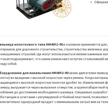
Официал
ельница молоткового типа HM4012-90
в основном применяется для 
атериалов для дорожного строительства, строительства железных доро
ромышленных отраслей, где могут использоваться мелкие каменные ма
оторая подразумевает, что камни измельчаются путем столкновений 
ежду собой.
борудование для измельчения HM4012-90
своим двигателем привод
олоты) во вращение с высокой скоростью через ремень. Когда материа
ращающиеся с высокой скоростью молотки дробят их. Измельченная 
азмеру, выгружается через выпускное отверстие, а крупногабаритный 
робления до достижения необходимого размера. Специально разработ
аботающие в сочетании с регулируемой отбойной пластиной, позволяю
сключительно однородный продукт с минимальными затратами на техн