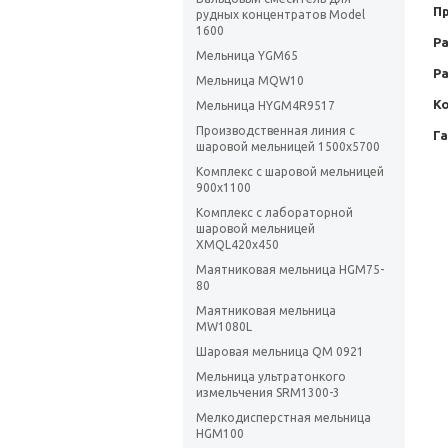
П
рудных концентратов Model
1600
Ра
Мельница YGM65
Р
Мельница MQW10
К
Мельница HYGM4R9517
Производственная линия с
Г
шаровой мельницей 1500х5700
Комплекс с шаровой мельницей
900х1100
Комплекс с лабораторной
шаровой мельницей
XMQL420x450
Маятниковая мельница HGM75-
80
Маятниковая мельница
MW1080L
Шаровая мельница QM 0921
Мельница ультратонкого
измельчения SRM1300-3
Мелкодисперстная мельница
HGM100