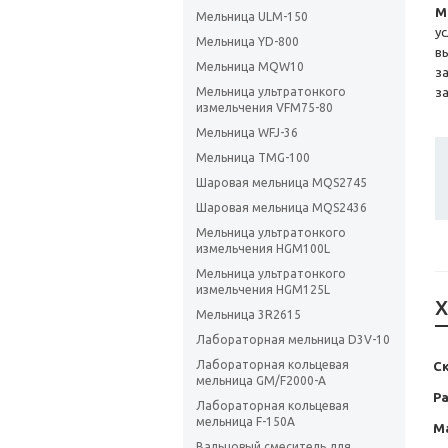
М
Мельница ULM-150
у
Мельница YD-800
в
Мельница MQW10
з
Мельница ультратонкого
з
измельчения VFM75-80
Мельница WFJ-36
Мельница TMG-100
Шаровая мельница MQS2745
Шаровая мельница MQS2436
Мельница ультратонкого
измельчения HGM100L
Мельница ультратонкого
измельчения HGM125L
Х
Мельница 3R2615
Лабораторная мельница D3V-10
Лабораторная кольцевая
С
мельница GM/F2000-A
Ра
Лабораторная кольцевая
мельница F-150А
М
Вальцовый смеситель для