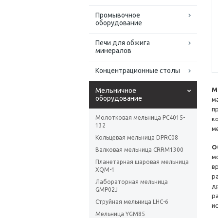
Промывочное
оборудование
Печи для обжига
минералов
Концентрационные столы
М
Мельничное
оборудование
м
п
Молотковая мельница PC4015-
к
132
м
Кольцевая мельница DPRC08
О
Валковая мельница CRRM1300
м
Планетарная шаровая мельница
в
XQM-1
р
Лабораторная мельница
д
GMP02J
р
Струйная мельница LHC-6
и
Мельница YGM85