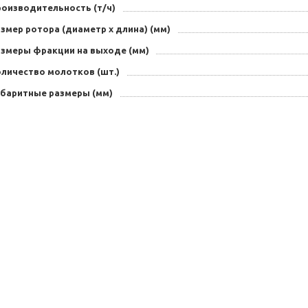
роизводительность (т/ч)
змер ротора (диаметр х длина) (мм)
азмеры фракции на выходе (мм)
оличество молотков (шт.)
абаритные размеры (мм)