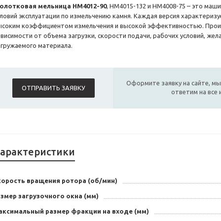
олотковая мельница HM4012-90
, HM4015-132 и HM4008-75 – это маш
словий эксплуатации по измельчению камня. Каждая версия характеризу
ысоким коэффициентом измельчения и высокой эффективностью. Прои
ависимости от объема загрузки, скорости подачи, рабочих условий, же
агружаемого материала.
Оформите заявку на сайте, мы
ОТПРАВИТЬ ЗАЯВКУ
ответим на все
арактеристики
корость вращения ротора (об/мин)
змер загрузочного окна (мм)
аксимальный размер фракции на входе (мм)