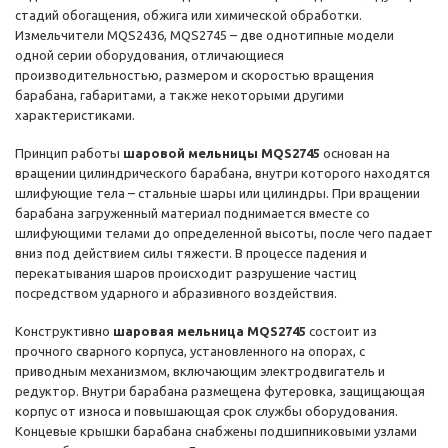
стадий обогащения, обжига или химической обработки.
Измельчители MQS2436, MQS2745 – две однотипные модели
одной серии оборудования, отличающиеся
производительностью, размером и скоростью вращения
барабана, габаритами, а также некоторыми другими
характеристиками.
Принцип работы
шаровой мельницы MQS2745
основан на
вращении цилиндрического барабана, внутри которого находятся
шлифующие тела – стальные шары или цилиндры. При вращении
барабана загруженный материал поднимается вместе со
шлифующими телами до определенной высоты, после чего падает
вниз под действием силы тяжести. В процессе падения и
перекатывания шаров происходит разрушение частиц
посредством ударного и абразивного воздействия.
Конструктивно
шаровая мельница MQS2745
состоит из
прочного сварного корпуса, установленного на опорах, с
приводным механизмом, включающим электродвигатель и
редуктор. Внутри барабана размещена футеровка, защищающая
корпус от износа и повышающая срок службы оборудования.
Концевые крышки барабана снабжены подшипниковыми узлами