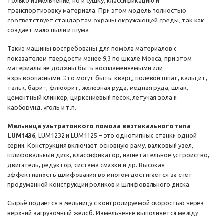
только измельчение, но и сушку, классификацию и
транспортировку материала. При этом модель полностью
соответствует стандартам охраны окружающей среды, так как
создает мало пыли и шума.
Такие машины востребованы для помола материалов с
показателем твердости менее 9,3 по шкале Мооса, при этом
материалы не должны быть воспламеняемыми или
взрывоопасными. Это могут быть: кварц, полевой шпат, кальцит,
тальк, барит, флюорит, железная руда, медная руда, шлак,
цементный клинкер, циркониевый песок, летучая зола и
карборунд, уголь и т.п.
Мельница ультратонкого помола вертикального типа
LUM1436
, LUM1232 и LUM1125 – это однотипные станки одной
серии. Конструкция включает основную раму, валковый узел,
шлифовальный диск, классификатор, нагнетательное устройство,
двигатель, редуктор, система смазки и др. Высокая
эффективность шлифования во многом достигается за счет
продуманной конструкции роликов и шлифовального диска.
Сырьё подается в мельницу с контролируемой скоростью через
верхний загрузочный желоб. Измельчение выполняется между