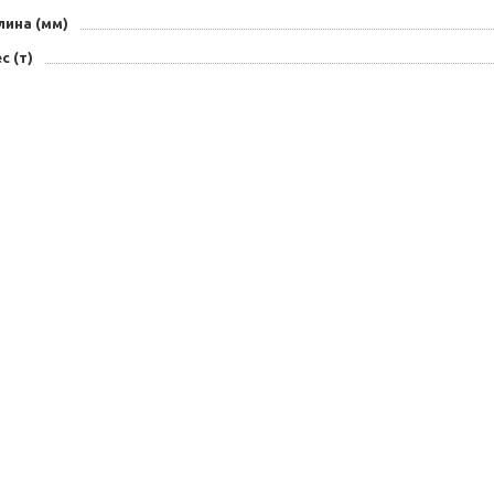
лина (мм)
с (т)