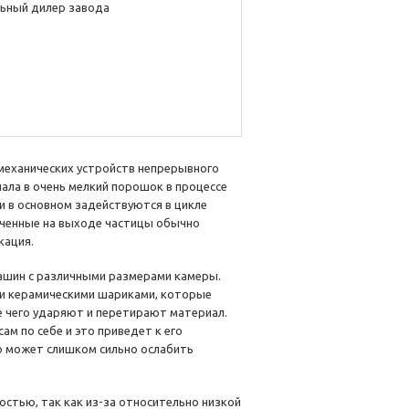
ьный дилер завода
механических устройств непрерывного
ала в очень мелкий порошок в процессе
 в основном задействуются в цикле
ученные на выходе частицы обычно
кация.
ашин с различными размерами камеры.
и керамическими шариками, которые
е чего ударяют и перетирают материал.
ам по себе и это приведет к его
о может слишком сильно ослабить
стью, так как из-за относительно низкой