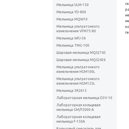
с
Мельница ULM-150
р
Мельница YD-800
н
Мельница MQW10
м
Мельница ультратонкого
к
измельчения VFM75-80
г
Мельница WFJ-36
Мельница TMG-100
Шаровая мельница MQS2745
Шаровая мельница MQS2436
Мельница ультратонкого
измельчения HGM100L
Мельница ультратонкого
измельчения HGM125L
Мельница 3R2615
Лабораторная мельница D3V-10
Лабораторная кольцевая
мельница GM/F2000-A
Лабораторная кольцевая
мельница F-150А
Вальцовый смеситель для