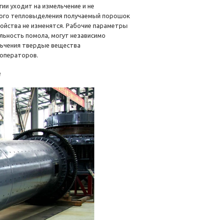
ии уходит на измельчение и не
зкого тепловыделения получаемый порошок
войства не изменятся. Рабочие параметры
льность помола, могут независимо
льчения твердые вещества
операторов.
а