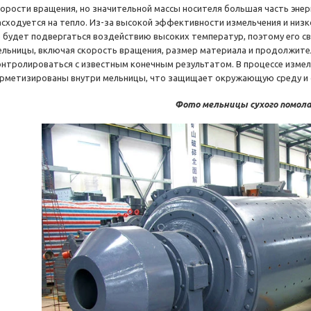
корости вращения, но значительной массы носителя большая часть энерг
асходуется на тепло. Из-за высокой эффективности измельчения и ни
е будет подвергаться воздействию высоких температур, поэтому его с
ельницы, включая скорость вращения, размер материала и продолжите
онтролироваться с известным конечным результатом. В процессе изме
ерметизированы внутри мельницы, что защищает окружающую среду и 
Фото мельницы сухого помол