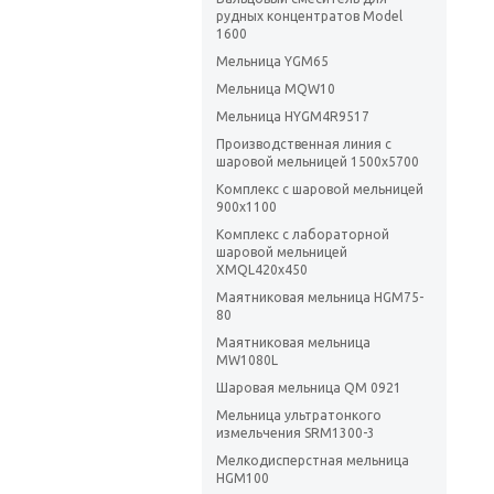
рудных концентратов Model
1600
Мельница YGM65
Мельница MQW10
Мельница HYGM4R9517
Производственная линия с
шаровой мельницей 1500х5700
Комплекс с шаровой мельницей
900х1100
Комплекс с лабораторной
шаровой мельницей
XMQL420x450
Маятниковая мельница HGM75-
80
Маятниковая мельница
MW1080L
Шаровая мельница QM 0921
Мельница ультратонкого
измельчения SRM1300-3
Мелкодисперстная мельница
HGM100