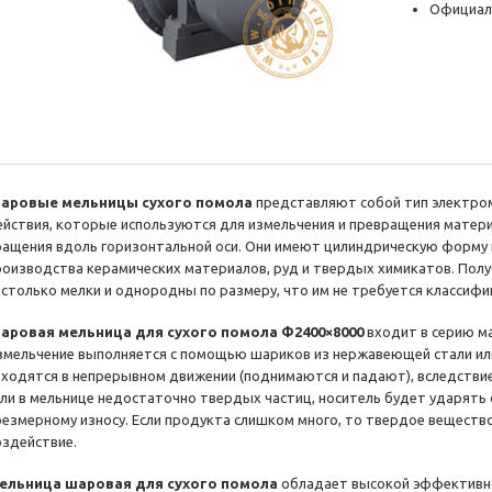
Официал
аровые мельницы сухого помола
представляют собой тип электро
ействия, которые используются для измельчения и превращения матери
ращения вдоль горизонтальной оси. Они имеют цилиндрическую форму и
роизводства керамических материалов, руд и твердых химикатов. Пол
астолько мелки и однородны по размеру, что им не требуется классифи
аровая мельница для сухого помола Φ2400×8000
входит в серию м
змельчение выполняется с помощью шариков из нержавеющей стали ил
аходятся в непрерывном движении (поднимаются и падают), вследстви
сли в мельнице недостаточно твердых частиц, носитель будет ударять с
резмерному износу. Если продукта слишком много, то твердое веществ
оздействие.
ельница шаровая для сухого помола
обладает высокой эффективно