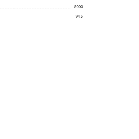
8000
94.5