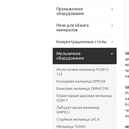
Промывочное
оборудование
Печи для обжига
минералов
Концентрационные столы
Ш
Мельничное
оборудование
д
в
Молотковая мельница PC4015-
п
132
н
Кольцевая мельница DPRC08
Ш
Валковая мельница CRRM1300
И
Планетарная шаровая мельница
н
XQM-1
Е
Лабораторная мельница
ч
GMP02J
в
Струйная мельница LHC-6
Мельница YGM85
М