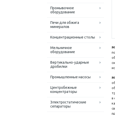
Промывочное
оборудование
Печи для обжига
минералов
Концентрационные столы
М
Мельничное
оборудование
п
о
Вертикально-ударные
с
дробилки
и
Промышленные насосы
М
о
Центробежные
о
концентраторы
т
в
Электростатические
к
сепараторы
с
п