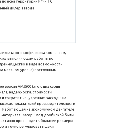
 по всей территории РФ и ТС
ьный дилер завода
лезна многопрофильным компаниям,
также выполняющим работы по
е преимущество в виде возможности
на местном уровне) постоянным
 ее версия AMJ500 (это одна серия
иала, надежности, стоимости
 и сократить внутренние расходы на
высоких показателей производительности
й. Работающая на экономичном двигателе
 материала. Засоры под дробилкой были
ффективно производить большие размеры
о и точно регулировать щеки.