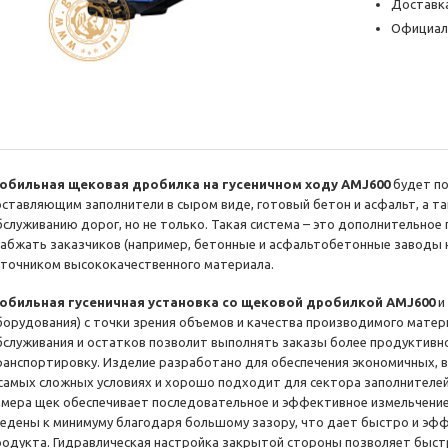
Доставка
Официал
обильная щековая дробилка на гусеничном ходу AMJ600
будет по
оставляющим заполнители в сыром виде, готовый бетон и асфальт, а 
бслуживанию дорог, но не только. Такая система – это дополнительно
набжать заказчиков (например, бетонные и асфальтобетонные заводы 
сточником высококачественного материала.
обильная гусеничная установка со щековой дробилкой AMJ600
и
борудования) с точки зрения объемов и качества производимого матер
бслуживания и остатков позволит выполнять заказы более продуктивно
ранспортировку. Изделие разработано для обеспечения экономичных, 
 самых сложных условиях и хорошо подходит для сектора заполнителе
амера щек обеспечивает последовательное и эффективное измельчение
ведены к минимуму благодаря большому зазору, что дает быстро и э
родукта. Гидравлическая настройка закрытой стороны позволяет быстр