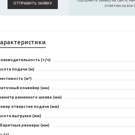
Оформите заявку на сайте, мы
ОТПРАВИТЬ ЗАЯВКУ
ответим на все
арактеристики
роизводительность (т/ч)
ысота подачи (м)
естимость (м³)
енточный конвейер (мм)
иаметр ременного шкива (мм)
азмер отверстия подачи (мм)
ысота выгрузки (мм)
абаритные размеры (мм)
с (т)