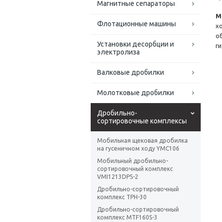
Магнитные сепараторы
М
Флотационные машины
х
о
Установки десорбции и
г
электролиза
Валковые дробилки
Молотковые дробилки
Дробильно-
сортировочные комплексы
Мобильная щековая дробилка
на гусеничном ходу YMC106
Мобильный дробильно-
сортировочный комплекс
VMI1213DPS-2
Дробильно-сортировочный
комплекс ТРН-30
Дробильно-сортировочный
комплекс MTF160S-3