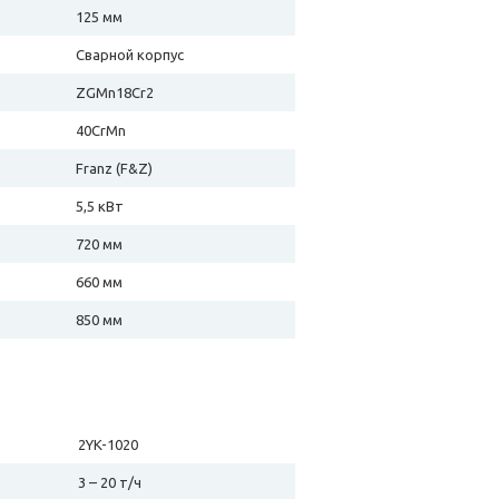
125 мм
Сварной корпус
ZGMn18Cr2
40CrMn
Franz (F&Z)
5,5 кВт
720 мм
660 мм
850 мм
2YK-1020
3 – 20 т/ч