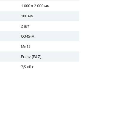
1 000 х 2 000 мм
100 мм
2 шт
Q345-A
Mn13
Franz (F&Z)
7,5 кВт