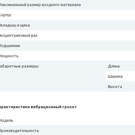
Максимальный размер входного материала
Корпус
Вкладыш и щека
Эксцентриковый вал
Подшипник
Мощность
Габаритные размеры
Длина
Ширина
Высота
арактеристики вибрационный грохот
Модель
Производительность