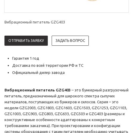
Вибрационный питатель GZG403
ОТПРАВИТЬ ЗАЯВКУ
ЗАДАТЬ ВОПРОС
Гарантия 1 год
Доставка по всей территории РФ и ТС
Официальный дилер завода
Вибрационный питатель GZG403
– это бункерный разгрузочный
питатель, предназначенный для широкого спектра сыпучих
материалов, поступающих из бункеров и силосов. Серия – это
модели GZG2003, GZG1803, GZG1603, GZG1503, GZG1253, GZG1103,
GZG1003, GZG903, GZG803, GZG633, GZG503 и GZG403 (размеры и
конструктивные особенности адаптированы к конкретным
требованиям заказчика). При проектировании и конфигурации
системы оборудования с таким питателем необходимо учитывать