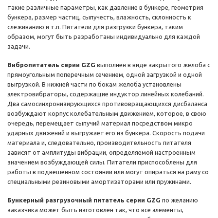
такие различные параметры, как давление в бункере, геометрия
бункера, размер частиц, сыпучесть, влажность, склонность к
слеживанию и т.п. Питатели для разгрузки бункера, таким
образом, могут быть разработаны индивидуально для каждой
задачи.
Вибропитатель серии GZG
выполнен в виде закрытого желоба с
прямоугольным поперечным сечением, одной загрузкой и одной
выгрузкой. В нижней части по бокам желоба установлены
электровибраторы, содержащие индуктор линейных колебаний.
Два самосинхронизирующихся противовращающихся дисбаланса
возбуждают корпус колебательным движением, которое, в свою
очередь, перемещает сыпучий материал посредством микро
ударных движений и выгружает его из бункера. Скорость подачи
материала и, следовательно, производительность питателя
зависят от амплитуды вибрации, определяемой настроенным
значением возбуждающей силы. Питатели приспособлены для
работы в подвешенном состоянии или могут опираться на раму со
специальными резиновыми амортизаторами или пружинами.
Бункерный разгрузочный питатель серии GZG
по желанию
заказчика может быть изготовлен так, что все элементы,