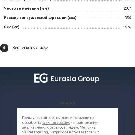
Частота качания (мм)
23,7
Размер загружаемой фракции (мм)
350
Вес (кг)
1676
Вернуться к списку
КАТАЛОГ
ВОПРОСЫ И ОТВЕТЫ
Пользуясь сайтом, вы даете
согласие
на
КОМПАНИЯ
обработку
файлов cookies
использование
КОНТАКТЫ
аналитических сервисов Яндекс Метрика,
VK.Retargeting, Битрикс24 в соответствии с