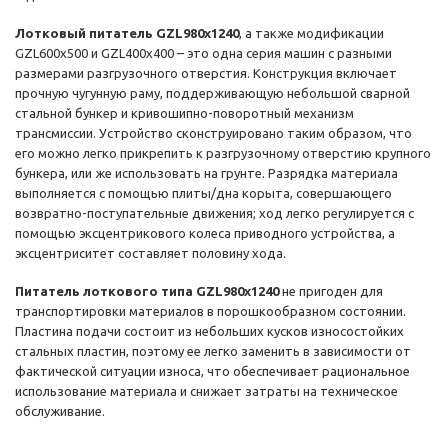
Лотковый питатель GZL980x1240
, а также модификации
GZL600x500 и GZL400x400 – это одна серия машин с разными
размерами разгрузочного отверстия. Конструкция включает
прочную чугунную раму, поддерживающую небольшой сварной
стальной бункер и кривошипно-поворотный механизм
трансмиссии. Устройство сконструировано таким образом, что
его можно легко прикрепить к разгрузочному отверстию крупного
бункера, или же использовать на грунте. Разрядка материала
выполняется с помощью плиты/дна корыта, совершающего
возвратно-поступательные движения; ход легко регулируется с
помощью эксцентрикового колеса приводного устройства, а
эксцентриситет составляет половину хода.
Питатель лоткового типа GZL980x1240
не пригоден для
транспортировки материалов в порошкообразном состоянии.
Пластина подачи состоит из небольших кусков износостойких
стальных пластин, поэтому ее легко заменить в зависимости от
фактической ситуации износа, что обеспечивает рациональное
использование материала и снижает затраты на техническое
обслуживание.