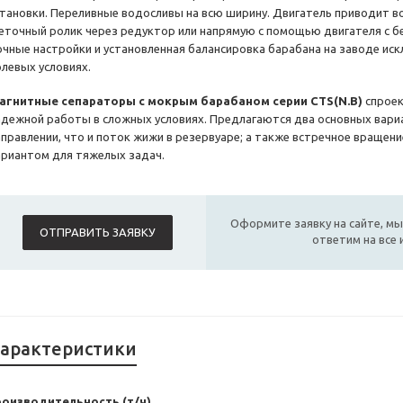
становки. Переливные водосливы на всю ширину. Двигатель приводит в
еточный ролик через редуктор или напрямую с помощью двигателя с бе
очные настройки и установленная балансировка барабана на заводе ис
олевых условиях.
агнитные сепараторы с мокрым барабаном серии CTS(N.B)
спроек
адежной работы в сложных условиях. Предлагаются два основных вариа
аправлении, что и поток жижи в резервуаре; а также встречное вращен
ариантом для тяжелых задач.
Оформите заявку на сайте, мы
ОТПРАВИТЬ ЗАЯВКУ
ответим на все
арактеристики
роизводительность (т/ч)