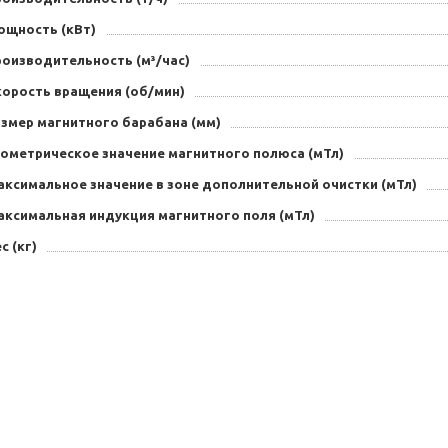
ощность (кВт)
роизводительность (м³/час)
корость вращения (об/мин)
азмер магнитного барабана (мм)
еометрическое значение магнитного полюса (мТл)
аксимальное значение в зоне дополнительной очистки (мТл)
аксимальная индукция магнитного поля (мТл)
с (кг)