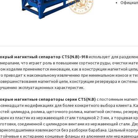
Официал
окрый магнитный сепаратор CTS(N.B)-918
использует для разделен
инералами, что играет роль в повышении сортности руды, очистки мате
том изделии применяются инновации, как в конструкции магнитной цепи,
то приводит к максимальному извлечению при минимальном износе и те
совершенствования магнитной цепи, конструкции резервуара и системы
лучшению эксплуатационных характеристик.
окрые магнитные сепараторы серии CTS(N.B)
с постоянным магнит
осемнадцати модификациях для более конкретного выбора клиента. Ка
астей: цилиндра, ролика, щеточного ролика, магнитной системы, резерв
варен из пластин из нержавеющей стали толщиной 2-3 мм, а торцевая к
аготовки, соединенной с цилиндром винтами из нержавеющей стали. Д
арикоподшипники извлекаются без разборки барабана. Цельный корпус
стойчивые к истиранию концевые фланцы из алюминия или нержавеющей