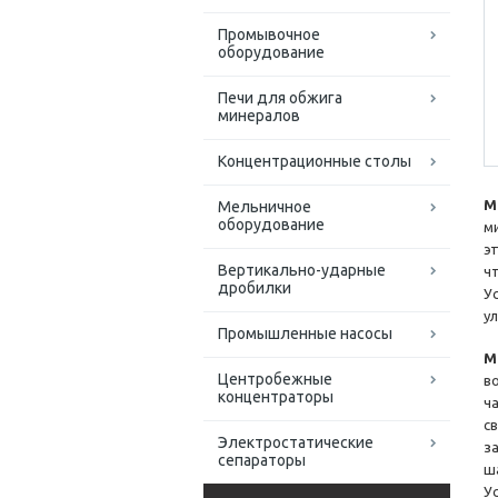
Промывочное
оборудование
Печи для обжига
минералов
Концентрационные столы
М
Мельничное
оборудование
м
э
Вертикально-ударные
ч
дробилки
У
у
Промышленные насосы
М
Центробежные
в
концентраторы
ч
с
Электростатические
з
сепараторы
ш
У