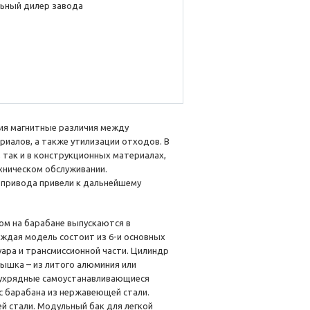
ьный дилер завода
ия магнитные различия между
риалов, а также утилизации отходов. В
 так и в конструкционных материалах,
хническом обслуживании.
 привода привели к дальнейшему
ом на барабане выпускаются в
ждая модель состоит из 6-и основных
уара и трансмиссионной части. Цилиндр
рышка – из литого алюминия или
вухрядные самоустанавливающиеся
 барабана из нержавеющей стали.
 стали. Модульный бак для легкой