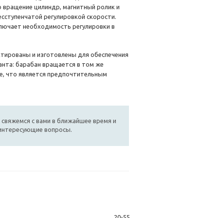
о вращение цилиндр, магнитный ролик и
сступенчатой регулировкой скорости.
ключает необходимость регулировки в
тированы и изготовлены для обеспечения
нта: барабан вращается в том же
ие, что является предпочтительным
 свяжемся с вами в ближайшее время и
 интересующие вопросы.
20-55