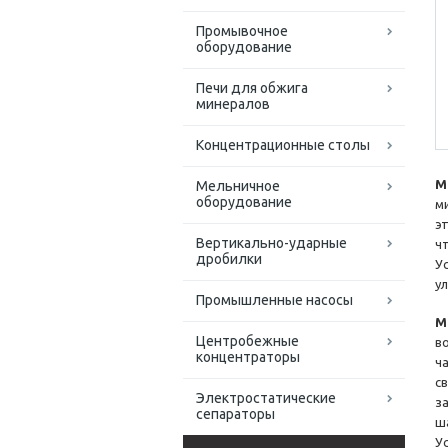
Промывочное
оборудование
Печи для обжига
минералов
Концентрационные столы
М
Мельничное
оборудование
м
э
Вертикально-ударные
ч
дробилки
У
у
Промышленные насосы
М
Центробежные
в
концентраторы
ч
с
Электростатические
з
сепараторы
ш
У