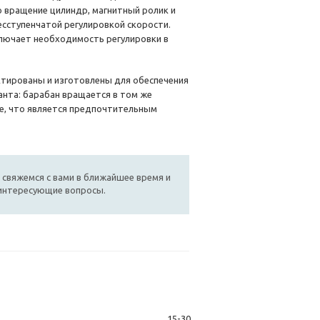
о вращение цилиндр, магнитный ролик и
сступенчатой регулировкой скорости.
ключает необходимость регулировки в
тированы и изготовлены для обеспечения
нта: барабан вращается в том же
ие, что является предпочтительным
 свяжемся с вами в ближайшее время и
 интересующие вопросы.
15-30