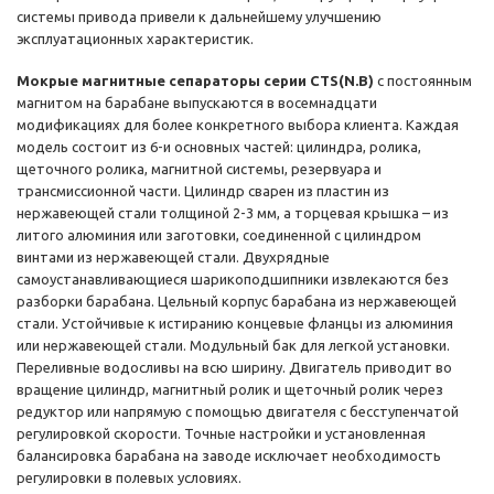
системы привода привели к дальнейшему улучшению
эксплуатационных характеристик.
Мокрые магнитные сепараторы серии CTS(N.B)
с постоянным
магнитом на барабане выпускаются в восемнадцати
модификациях для более конкретного выбора клиента. Каждая
модель состоит из 6-и основных частей: цилиндра, ролика,
щеточного ролика, магнитной системы, резервуара и
трансмиссионной части. Цилиндр сварен из пластин из
нержавеющей стали толщиной 2-3 мм, а торцевая крышка – из
литого алюминия или заготовки, соединенной с цилиндром
винтами из нержавеющей стали. Двухрядные
самоустанавливающиеся шарикоподшипники извлекаются без
разборки барабана. Цельный корпус барабана из нержавеющей
стали. Устойчивые к истиранию концевые фланцы из алюминия
или нержавеющей стали. Модульный бак для легкой установки.
Переливные водосливы на всю ширину. Двигатель приводит во
вращение цилиндр, магнитный ролик и щеточный ролик через
редуктор или напрямую с помощью двигателя с бесступенчатой
регулировкой скорости. Точные настройки и установленная
балансировка барабана на заводе исключает необходимость
регулировки в полевых условиях.