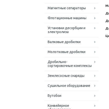
М
Магнитные сепараторы
Ди
Флотационные машины
Ди
Установки десорбции и
Д
электролиза
Ц
Валковые дробилки
Молотковые дробилки
Дробильно-
сортировочные комплексы
Землесосные снаряды
Сушильное оборудование
Бутобои
Конвейерное