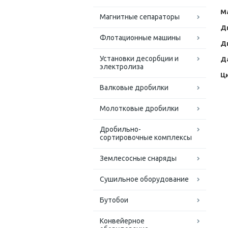
М
Магнитные сепараторы
Ди
Флотационные машины
Ди
Установки десорбции и
Д
электролиза
Ц
Валковые дробилки
Молотковые дробилки
Дробильно-
сортировочные комплексы
Землесосные снаряды
Сушильное оборудование
Бутобои
Конвейерное