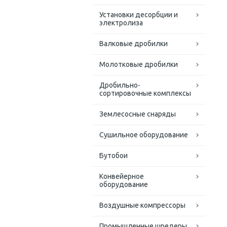
Установки десорбции и
электролиза
Валковые дробилки
Молотковые дробилки
Дробильно-
сортировочные комплексы
Землесосные снаряды
Сушильное оборудование
Бутобои
Конвейерное
оборудование
Воздушные компрессоры
Промышленные шредеры