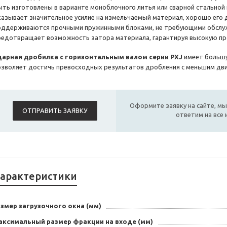
ыть изготовлены в варианте моноблочного литья или сварной стальной
казывает значительное усилие на измельчаемый материал, хорошо его 
оддерживаются прочными пружинными блоками, не требующими обслуж
редотвращает возможность затора материала, гарантируя высокую пр
дарная дробилка с горизонтальным валом серии PXJ
имеет больш
озволяет достичь превосходных результатов дробления с меньшим дви
Оформите заявку на сайте, мы
ОТПРАВИТЬ ЗАЯВКУ
ответим на все
арактеристики
змер загрузочного окна (мм)
аксимальный размер фракции на входе (мм)