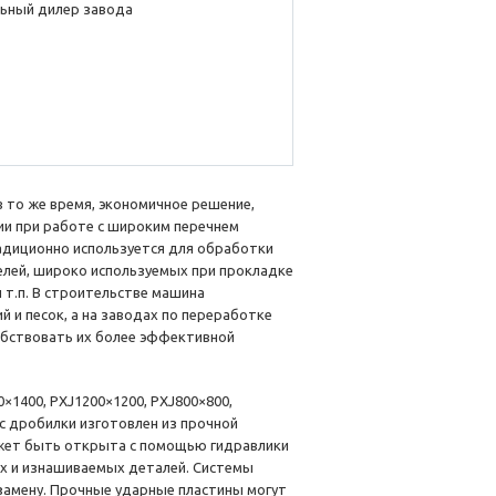
ьный дилер завода
 в то же время, экономичное решение,
и при работе с широким перечнем
адиционно используется для обработки
елей, широко используемых при прокладке
 т.п. В строительстве машина
й и песок, а на заводах по переработке
бствовать их более эффективной
0×1400, PXJ1200×1200, PXJ800×800,
с дробилки изготовлен из прочной
ожет быть открыта с помощью гидравлики
ых и изнашиваемых деталей. Системы
замену. Прочные ударные пластины могут