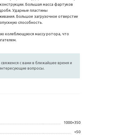
 конструкции. Большая масса фартуков
дробя. Ударные пластины
ивания. Большое загрузочное отверстие
опускную способность.
ую колеблющуюся массу ротора, что
гателем.
 свяжемся с вами в ближайшее время и
 интересующие вопросы.
1000×350
<50