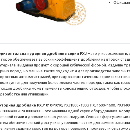
Официал
оризонтальная ударная дробилка серии PXJ
– это универсальное и,
оторое обеспечивает высокий коэффициент дробления на второй стади
атериала, выдавая продукт с хорошей кубической формой. Изделие тр
орных пород, но машина также подходит и для производства заполнит
коростных автомагистралей, при гидроэнергетическом строительстве, и
спользуется для получения более мелких частиц породы, таких как грави
тходов дробилка может изменять консистенцию отходов, чтобы спосо
ереработке или утилизации.
оторная дробилка PXJ1010×1010
, PXJ1800×1800, PXJ1600×1600, PXJ140
XJ800×400 и PXJ800×600 – это машины одной серии оборудования. Корпу
истовой стали и дополнительно усилен снаружи. Секция с фартуками м
 этим обеспечит легкий доступ к внутренним частям для замены запасн
репления ударных молотов на роторе позволяют произвести быструю 