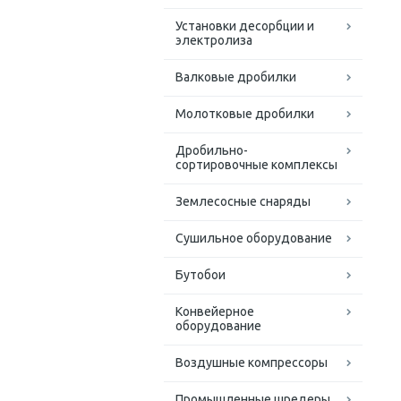
Установки десорбции и
электролиза
Валковые дробилки
Молотковые дробилки
Дробильно-
сортировочные комплексы
Землесосные снаряды
Сушильное оборудование
Бутобои
Конвейерное
оборудование
Воздушные компрессоры
Промышленные шредеры