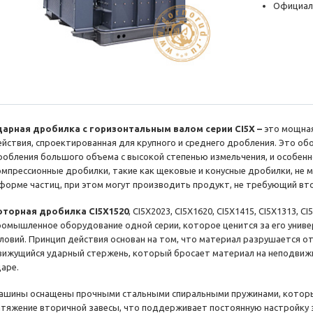
Официал
дарная дробилка с горизонтальным валом серии CI5X –
это мощна
ействия, спроектированная для крупного и среднего дробления. Это о
робления большого объема с высокой степенью измельчения, и особенн
омпрессионные дробилки, такие как щековые и конусные дробилки, не 
 форме частиц, при этом могут производить продукт, не требующий вт
оторная дробилка CI5X1520
, CI5X2023, CI5X1620, CI5X1415, CI5X1313, CI
ромышленное оборудование одной серии, которое ценится за его унив
словий. Принцип действия основан на том, что материал разрушается от
вижущийся ударный стержень, который бросает материал на неподвижн
даре.
ашины оснащены прочными стальными спиральными пружинами, котор
атяжение вторичной завесы, что поддерживает постоянную настройку 