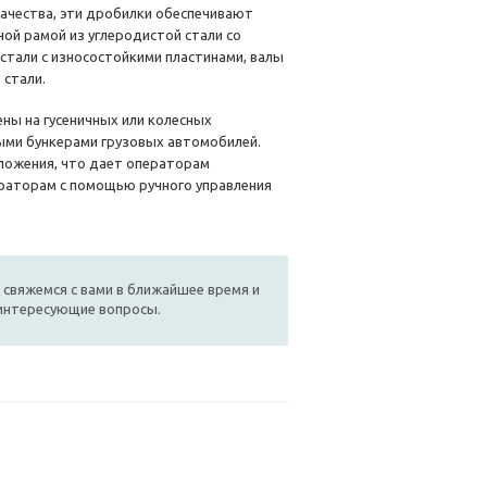
ачества, эти дробилки обеспечивают
ной рамой из углеродистой стали со
тали с износостойкими пластинами, валы
 стали.
ны ​​на гусеничных или колесных
ыми бункерами грузовых автомобилей.
ложения, что дает операторам
раторам с помощью ручного управления
 свяжемся с вами в ближайшее время и
 интересующие вопросы.