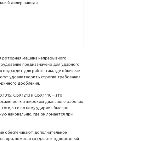
ьный дилер завода
я роторная машина непрерывного
борудование предназначено для ударного
о подходит для работ там, где обычные
могут удовлетворить строгие требования
оричного дробления.
5X1315, CI5X1213 и CI5X1110 – это
ерсальность в широком диапазоне рабочих
 того, что по нему ударяет быстро
ую наковальню, где он ломается при
ые обеспечивают дополнительное
зазора, помогая создавать однородный