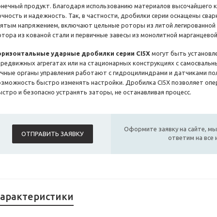
онечный продукт. Благодаря использованию материалов высочайшего к
очность и надежность. Так, в частности, дробилки серии оснащены свар
нятым напряжением, включают цельные роторы из литой легированной с
отора из кованой стали и первичные завесы из монолитной марганцевой
оризонтальные ударные дробилки серии CI5X
могут быть установле
ередвижных агрегатах или на стационарных конструкциях с самосвальн
учные органы управления работают с гидроцилиндрами и датчиками по
озможность быстро изменять настройки. Дробилка CI5X позволяет опе
ыстро и безопасно устранять заторы, не останавливая процесс.
Оформите заявку на сайте, мы
ОТПРАВИТЬ ЗАЯВКУ
ответим на все
арактеристики