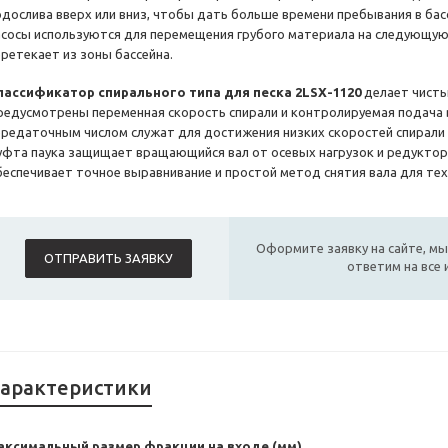
одослива вверх или вниз, чтобы дать больше времени пребывания в бас
асосы используются для перемещения грубого материала на следующую
еретекает из зоны бассейна.
лассификатор спирального типа для песка 2LSX-1120
делает чисты
редусмотрены переменная скорость спирали и контролируемая подача
ередаточным числом служат для достижения низких скоростей спирали 
уфта паука защищает вращающийся вал от осевых нагрузок и редуктор
беспечивает точное выравнивание и простой метод снятия вала для тех
Оформите заявку на сайте, мы
ОТПРАВИТЬ ЗАЯВКУ
ответим на все
арактеристики
аксимальный размер фракции на входе (мм)