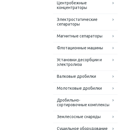
Центробежные
концентраторы
Электростатические
сепараторы
Магнитные сепараторы
Флотационные машины
Установки десорбции и
электролиза
Валковые дробилки
Молотковые дробилки
Дробильно-
сортировочные комплексы
Землесосные снаряды
Сушильное оборудование