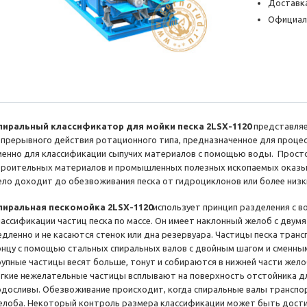
Доставка
Официал
пиральный классификатор для мойки песка 2LSX-1120
представляе
епрерывного действия ротационного типа, предназначенное для процес
менно для классификации сыпучих материалов с помощью воды. Просто
троительных материалов и промышленных полезных ископаемых оказы
ело доходит до обезвоживания песка от гидроциклонов или более низки
пиральная пескомойка 2LSX-1120
использует принцип разделения с в
лассификации частиц песка по массе. Он имеет наклонный желоб с дву
едленно и не касаются стенок или дна резервуара. Частицы песка тран
онцу с помощью стальных спиральных валов с двойным шагом и сменны
рупные частицы весят больше, тонут и собираются в нижней части жело
егкие нежелательные частицы всплывают на поверхность отстойника д
одосливы. Обезвоживание происходит, когда спиральные валы транспо
елоба. Некоторый контроль размера классификации может быть дости