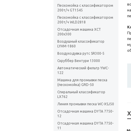
в
Пескомойка с классификатором
н
200т/ч GT1545
п
Пескомойка с классификатором
200т/ч WLD2818
К
Отсадочная машина XCT
П
200x300
п
Воздушный классификатор
м
LYHM-1860
о
Воздуходувка рутс SR300-5
Скруббер Вентури 13000
Автоматический фильтр YWC-
122
Машина для промывки песка
(пескомойка) GRD-50
Спиральный классификатор
LX762
Линия промывки песка WC-XSJ50
Отсадочная машина DYTA 7750-
Х
12
Отсадочная машина DYTA 7750-
11
М