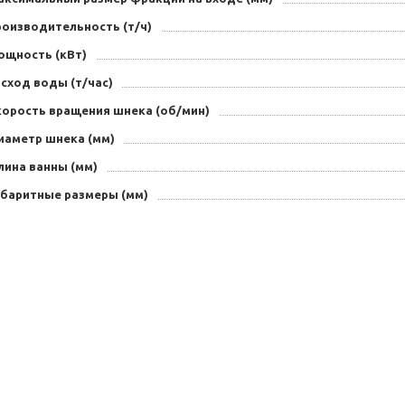
роизводительность (т/ч)
ощность (кВт)
сход воды (т/час)
корость вращения шнека (об/мин)
иаметр шнека (мм)
лина ванны (мм)
абаритные размеры (мм)