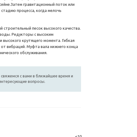
сейне.Затем гравитационный поток или
 стадию процесса, когда мелочь
й строительный песок высокого качества.
 воды. Редукторы с высоким
и высокого крутящего момента. Гибкая
 от вибраций. Муфта вала нижнего конца
нического обслуживания.
 свяжемся с вами в ближайшее время и
 интересующие вопросы.
≤10