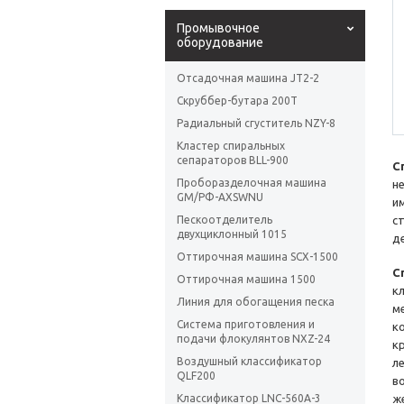
Промывочное
оборудование
Отсадочная машина JT2-2
Скруббер-бутара 200T
Радиальный сгуститель NZY-8
Кластер спиральных
сепараторов BLL-900
С
Проборазделочная машина
н
GM/PФ-AXSWNU
и
Пескоотделитель
с
двухциклонный 1015
д
Оттирочная машина SCX-1500
С
Оттирочная машина 1500
к
Линия для обогащения песка
м
Система приготовления и
к
подачи флокулянтов NXZ-24
к
Воздушный классификатор
л
QLF200
в
Классификатор LNC-560A-3
ж