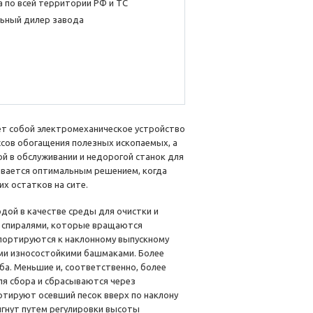
 по всей территории РФ и ТС
ьный дилер завода
т собой электромеханическое устройство
сов обогащения полезных ископаемых, а
й в обслуживании и недорогой станок для
вается оптимальным решением, когда
х остатков на сите.
одой в качестве среды для очистки и
мя спиралями, которые вращаются
спортируются к наклонному выпускному
ми износостойкими башмаками. Более
ба. Меньшие и, соответственно, более
ля сбора и сбрасываются через
ртируют осевший песок вверх по наклону
гнут путем регулировки высоты