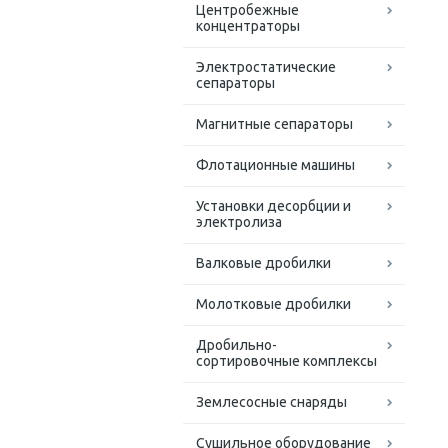
Центробежные
концентраторы
Электростатические
сепараторы
Магнитные сепараторы
Флотационные машины
Установки десорбции и
электролиза
Валковые дробилки
Молотковые дробилки
Дробильно-
сортировочные комплексы
Землесосные снаряды
Сушильное оборудование