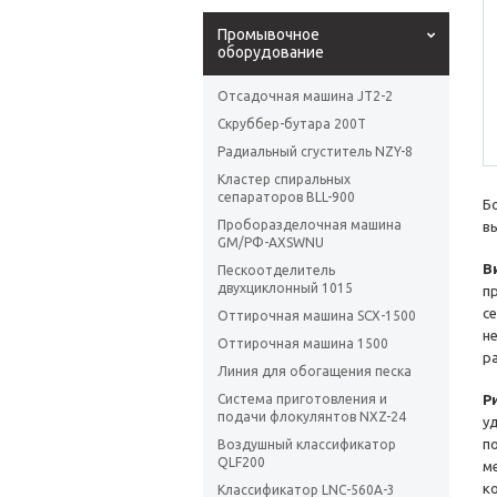
Промывочное
оборудование
Отсадочная машина JT2-2
Скруббер-бутара 200T
Радиальный сгуститель NZY-8
Кластер спиральных
сепараторов BLL-900
Б
Проборазделочная машина
в
GM/PФ-AXSWNU
В
Пескоотделитель
двухциклонный 1015
п
с
Оттирочная машина SCX-1500
н
Оттирочная машина 1500
р
Линия для обогащения песка
Система приготовления и
Р
подачи флокулянтов NXZ-24
у
п
Воздушный классификатор
QLF200
м
к
Классификатор LNC-560A-3