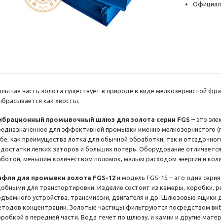
Официал
ольшая часть золота существует в природе в виде мелкозернистой фрак
ыбрасывается как хвосты.
ибрационный промывочный шлюз для золота серии FGS
– это эл
редназначенное для эффективной промывки именно мелкозернистого (пе
ебе, как преимущества лотка для обычной обработки, так и отсадочно
едостатки легких заторов и больших потерь. Оборудование отличается
аботой, меньшим количеством поломок, малым расходом энергии и кол
ифля для промывки золота FGS-12
и модель FGS-15 – это одна сери
добными для транспортировки. Изделие состоит из камеры, коробки, 
одъемного устройства, трансмиссии, двигателя и др. Шлюзовые ящики д
етодов концентрации. Золотые частицы фильтруются посредством виб
оробкой в передней части. Вода течет по шлюзу, и камни и другие мате