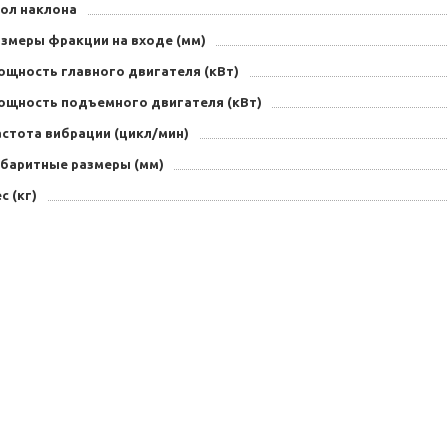
гол наклона
азмеры фракции на входе (мм)
ощность главного двигателя (кВт)
ощность подъемного двигателя (кВт)
астота вибрации (цикл/мин)
абаритные размеры (мм)
с (кг)