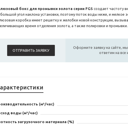
люзовый бокс для промывки золота серии FGS
создает частоту ви
ебольшой угол наклона установки, поэтому поток воды ниже, и мелкое 
люзовая коробка имеет решетку и желобки новой конструкции, вызыв
величивающих время отделения золота, а также полировки и промывки.
Оформите заявку на сайте, мы
ОТПРАВИТЬ ЗАЯВКУ
ответим на все
арактеристики
роизводительность (м³/час)
сход воды (м³/час)
лотность загрузочного материала (%)