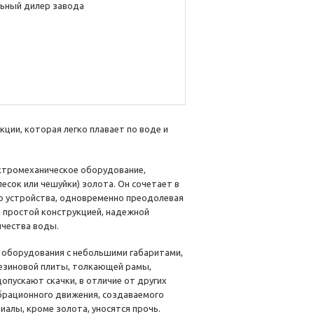
ьный дилер завода
ции, которая легко плавает по воде и
ектромеханическое оборудование,
сок или чешуйки) золота. Он сочетает в
го устройства, одновременно преодолевая
 простой конструкцией, надежной
ичества воды.
я оборудования с небольшими габаритами,
резиновой плиты, толкающей рамы,
опускают скачки, в отличие от других
рационного движения, создаваемого
риалы, кроме золота, уносятся прочь.