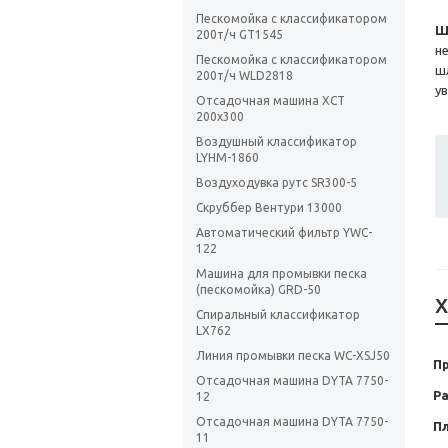
Пескомойка с классификатором
Ш
200т/ч GT1545
н
Пескомойка с классификатором
ш
200т/ч WLD2818
у
Отсадочная машина XCT
200x300
Воздушный классификатор
LYHM-1860
Воздуходувка рутс SR300-5
Скруббер Вентури 13000
Автоматический фильтр YWC-
122
Машина для промывки песка
(пескомойка) GRD-50
Х
Спиральный классификатор
LX762
Линия промывки песка WC-XSJ50
П
Отсадочная машина DYTA 7750-
Ра
12
Отсадочная машина DYTA 7750-
П
11