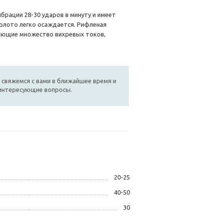
брации 28-30 ударов в минуту и имеет
золото легко осаждается. Рифленая
ающие множество вихревых токов,
 свяжемся с вами в ближайшее время и
 интересующие вопросы.
20-25
40-50
30