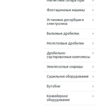
Магнитные сепараторы
Флотационные машины
Установки десорбции и
электролиза
Валковые дробилки
Молотковые дробилки
Дробильно-
сортировочные комплексы
Землесосные снаряды
Сушильное оборудование
Бутобои
Конвейерное
оборудование