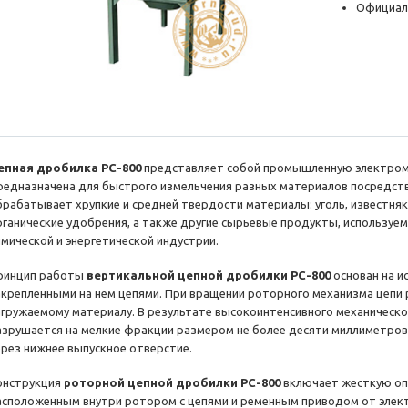
Официал
епная дробилка PC-800
представляет собой промышленную электроме
редназначена для быстрого измельчения разных материалов посредс
брабатывает хрупкие и средней твердости материалы: уголь, известняк,
рганические удобрения, а также другие сырьевые продукты, используем
имической и энергетической индустрии.
ринцип работы
вертикальной цепной дробилки PC-800
основан на и
акрепленными на нем цепями. При вращении роторного механизма цепи 
агружаемому материалу. В результате высокоинтенсивного механическ
азрушается на мелкие фракции размером не более десяти миллиметров
ерез нижнее выпускное отверстие.
онструкция
роторной цепной дробилки PC-800
включает жесткую опо
асположенным внутри ротором с цепями и ременным приводом от элект