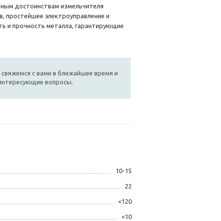
овным достоинствам измельчителя
, простейшее электроуправление и
сть и прочность металла, гарантирующие
 свяжемся с вами в ближайшее время и
 интересующие вопросы.
10-15
22
<120
<10