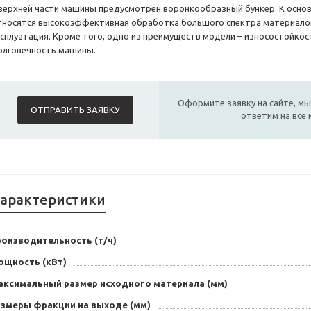
 верхней части машины предусмотрен воронкообразный бункер. К осн
тносятся высокоэффективная обработка большого спектра материалов
ксплуатация. Кроме того, одно из преимуществ модели – износостойко
олговечность машины.
Оформите заявку на сайте, мы
ОТПРАВИТЬ ЗАЯВКУ
ответим на все
арактеристики
роизводительность (т/ч)
ощность (кВт)
аксимальный размер исходного материала (мм)
азмеры фракции на выходе (мм)