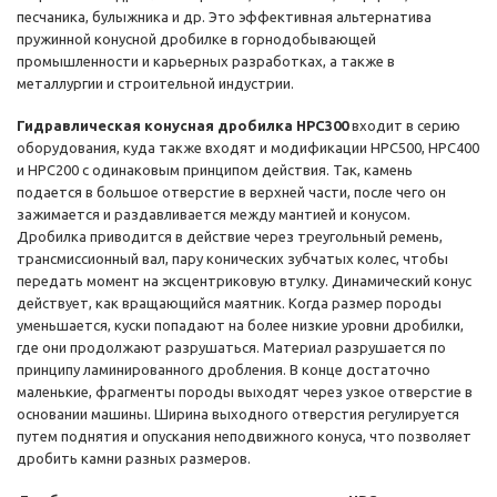
песчаника, булыжника и др. Это эффективная альтернатива
пружинной конусной дробилке в горнодобывающей
промышленности и карьерных разработках, а также в
металлургии и строительной индустрии.
Гидравлическая конусная дробилка HPC300
входит в серию
оборудования, куда также входят и модификации HPC500, HPC400
и HPC200 с одинаковым принципом действия. Так, камень
подается в большое отверстие в верхней части, после чего он
зажимается и раздавливается между мантией и конусом.
Дробилка приводится в действие через треугольный ремень,
трансмиссионный вал, пару конических зубчатых колес, чтобы
передать момент на эксцентриковую втулку. Динамический конус
действует, как вращающийся маятник. Когда размер породы
уменьшается, куски попадают на более низкие уровни дробилки,
где они продолжают разрушаться. Материал разрушается по
принципу ламинированного дробления. В конце достаточно
маленькие, фрагменты породы выходят через узкое отверстие в
основании машины. Ширина выходного отверстия регулируется
путем поднятия и опускания неподвижного конуса, что позволяет
дробить камни разных размеров.