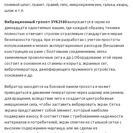
полевой шпат, гранит, гравий, гипс, микрокремнезем, галька, кварц,
шлак и т.п.
Вибрационный грохот 3YK2160
выпускается в серии из
двенадцати однотипных машин, где каждый образец техники
полностью отвечает строгим отраслевым стандартам и мерам
безопасности труда, при этом разработан с учетом простоты
использования и низких эксплуатационных расходов (бесшовная
конструкция на раме с болтовыми соединениями, легко
заменяемые проволочные сита и др.).Оборудование этой серии
состоит в основном из станины и корыта, экранных сит,
виброгенератора, демпфирующего пружинного устройства,
основания и др.
Вибратор находится на боковой панели грохота и может
приводиться в движение генератором через шарнир или ремень
для вращения, вследствие чего и создается центробежная
инерционная сила, чтобы заставить вибрировать экран. Сетка
экрана представляет собой элемент, который наиболее
подвержен износу. В соответствии с требованиями надежности
материалов и потребителей, экран сплетен из стальной сетки с
высоким содержанием марганца, или же сделан из