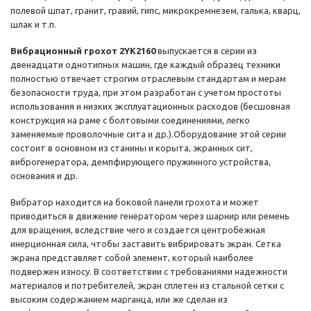
полевой шпат, гранит, гравий, гипс, микрокремнезем, галька, кварц,
шлак и т.п.
Вибрационный грохот 2YK2160
выпускается в серии из
двенадцати однотипных машин, где каждый образец техники
полностью отвечает строгим отраслевым стандартам и мерам
безопасности труда, при этом разработан с учетом простоты
использования и низких эксплуатационных расходов (бесшовная
конструкция на раме с болтовыми соединениями, легко
заменяемые проволочные сита и др.).Оборудование этой серии
состоит в основном из станины и корыта, экранных сит,
виброгенератора, демпфирующего пружинного устройства,
основания и др.
Вибратор находится на боковой панели грохота и может
приводиться в движение генератором через шарнир или ремень
для вращения, вследствие чего и создается центробежная
инерционная сила, чтобы заставить вибрировать экран. Сетка
экрана представляет собой элемент, который наиболее
подвержен износу. В соответствии с требованиями надежности
материалов и потребителей, экран сплетен из стальной сетки с
высоким содержанием марганца, или же сделан из