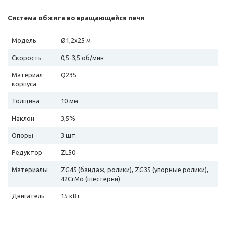
Система обжига во вращающейся печи
Модель
Ø1,2х25 м
Скорость
0,5-3,5 об/мин
Материал
Q235
корпуса
Толщина
10 мм
Наклон
3,5%
Опоры
3 шт.
Редуктор
ZL50
Материалы
ZG45 (бандаж, ролики), ZG35 (упорные ролики),
42CrMo (шестерни)
Двигатель
15 кВт