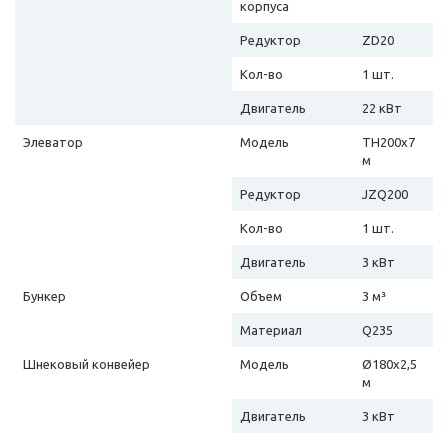
корпуса
Редуктор
ZD20
Кол-во
1 шт.
Двигатель
22 кВт
Элеватор
Модель
TH200х7
м
Редуктор
JZQ200
Кол-во
1 шт.
Двигатель
3 кВт
Бункер
Объем
3 м³
Материал
Q235
Шнековый конвейер
Модель
Ø180х2,5
м
Двигатель
3 кВт