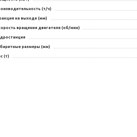
роизводительность (т/ч)
ракция на выходе (мм)
корость вращения двигателя (об/мин)
идростанция
абаритные размеры (мм)
с (т)