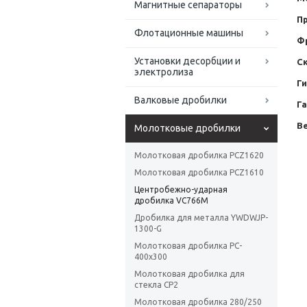
Магнитные сепараторы
П
Флотационные машины
Ф
Установки десорбции и
С
электролиза
Г
Валковые дробилки
Г
Ве
Молотковые дробилки
Молотковая дробилка PCZ1620
Молотковая дробилка PCZ1610
Центробежно-ударная
дробилка VС766M
Дробилка для металла YWDWJP-
1300-G
Молотковая дробилка PC-
400x300
Молотковая дробилка для
стекла СР2
Молотковая дробилка 280/250