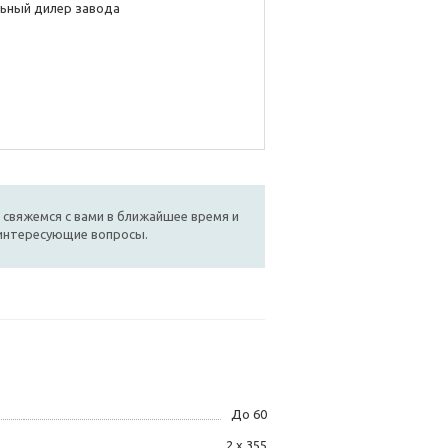
ьный дилер завода
 свяжемся с вами в ближайшее время и
 интересующие вопросы.
До 60
2 х 355