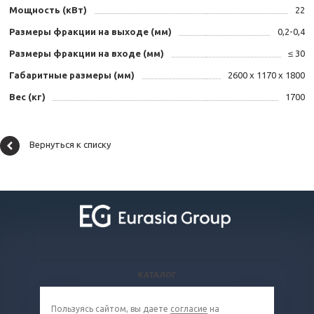
Мощность (кВт)
22
Размеры фракции на выходе (мм)
0,2-0,4
Размеры фракции на входе (мм)
≤ 30
Габаритные размеры (мм)
2600 х 1170 х 1800
Вес (кг)
1700
Вернуться к списку
КАТАЛОГ
ВОПРОСЫ И ОТВЕТЫ
Пользуясь сайтом, вы даете
согласие
на
КОМПАНИЯ