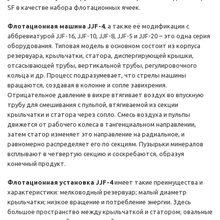
SF в качестве набора флотационных ячеек.
Флотационная машина JJF-4
, а также её модификации с
аббревиатурой JJF-16, JJF-10, JJF-8, JJF-5 и JJF-20 – это одна серия
оборудования. Типовая модель в основном состоит из корпуса
резервуара, крыльчатки, статора, диспергирующей крышки,
отсасывающей трубы, вертикальной трубы, регулировочного
кольца и др. Процесс подразумевает, что стрелы машины
вращаются, создавая в колонне и сопле завихрения.
Отрицательное давление в вихре втягивает воздух во впускную
трубу для смешивания с пульпой, втягиваемой из секции
крыльчатки и статора через сопло. Смесь воздуха и пульпы
движется от рабочего колеса в тангенциальном направлении,
затем статор изменяет это направление на радиальное, и
равномерно распределяет его по секциям. Пузырьки минералов
всплывают в четвертую секцию и соскребаются, образуя
конечный продукт.
Флотационная установка JJF-4
имеет такие преимущества и
характеристики: мелководный резервуар; малый диаметр
крыльчатки; низкое вращение и потребление энергии. Здесь
большое пространство между крыльчаткой и статором; овальные