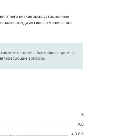
я. У него низкие эксплуатационные
ешалки всегда активна в машине; она
 свяжемся с вами в ближайшее время и
 интересующие вопросы.
8
760
4.0-8.0