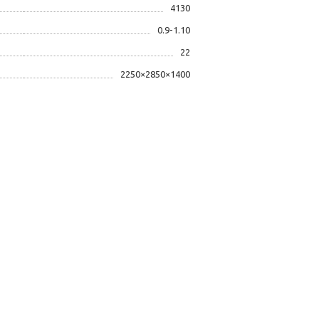
4130
0.9-1.10
22
2250×2850×1400