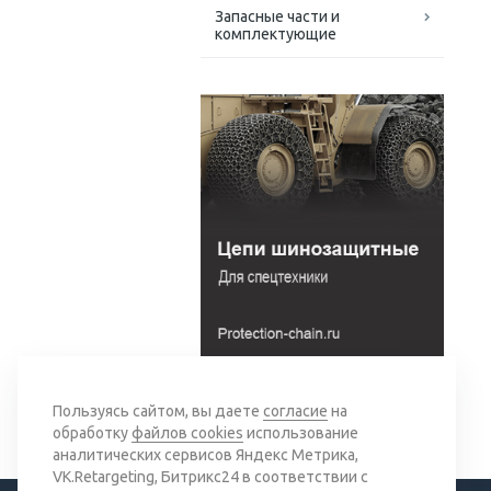
Запасные части и
комплектующие
Вернуться к списку
Пользуясь сайтом, вы даете
согласие
на
обработку
файлов cookies
использование
аналитических сервисов Яндекс Метрика,
VK.Retargeting, Битрикс24 в соответствии с