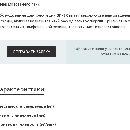
инерализованную пену.
борудование для флотации BF-8.0
имеет высокую степень разделени
асходы, включая незначительный расход электроэнергии. Крыльчатка м
зготовлена ​​из шлифовальной резины, что повышает износостойкость.
Оформите заявку на сайте, мы
ОТПРАВИТЬ ЗАЯВКУ
ответим на все
арактеристики
естимость резервуара (м³)
иаметр импеллера (мм)
роизводительность (м³/мин)