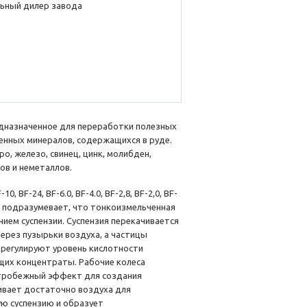
ьный дилер завода
дназначенное для переработки полезных
енных минералов, содержащихся в руде.
о, железо, свинец, цинк, молибден,
ов и неметаллов.
0, BF-24, BF-6.0, BF-4.0, BF-2,8, BF-2,0, BF-
гия подразумевает, что тонкоизмельченная
нием суспензии. Суспензия перекачивается
ерез пузырьки воздуха, а частицы
) регулируют уровень кислотности
щих концентраты. Рабочие колеса
нтробежный эффект для создания
ивает достаточно воздуха для
ую суспензию и образует