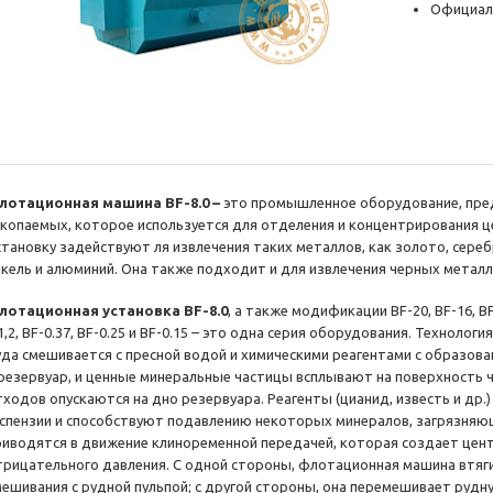
Официал
лотационная машина BF-8.0 –
это промышленное оборудование, пре
скопаемых, которое используется для отделения и концентрирования ц
становку задействуют ля извлечения таких металлов, как золото, серебр
икель и алюминий. Она также подходит и для извлечения черных металл
лотационная установка BF-8.0
, а также модификации BF-20, BF-16, BF-1
1,2, BF-0.37, BF-0.25 и BF-0.15 – это одна серия оборудования. Техноло
уда смешивается с пресной водой и химическими реагентами с образова
 резервуар, и ценные минеральные частицы всплывают на поверхность ч
тходов опускаются на дно резервуара. Реагенты (цианид, известь и др.
успензии и способствуют подавлению некоторых минералов, загрязняю
риводятся в движение клиноременной передачей, которая создает це
трицательного давления. С одной стороны, флотационная машина втяг
мешивания с рудной пульпой; с другой стороны, она перемешивает рудн