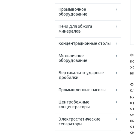
Промывочное
оборудование
Печи для обжига
минералов
Концентрационные столы
Ф
Мельничное
оборудование
и
У
Вертикально-ударные
н
дробилки
Ф
Промышленные насосы
0.
р
Центробежные
в
концентраторы
о
с
Электростатические
п
сепараторы
о
с