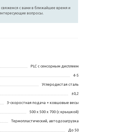
 свяжемся с вами в ближайшее время и
 интересующие вопросы.
PLC с сенсорным дисплеем
4-5
Углеродистая сталь
±0,2
3-скоростная подача + ковшовые весы
500 х 500 х 700 (с крышкой)
Термопластический, автодозагрузка
До 50