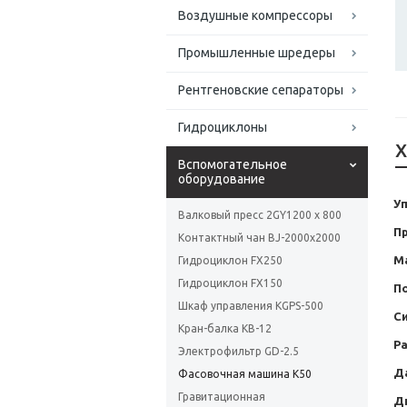
Воздушные компрессоры
Промышленные шредеры
Рентгеновские сепараторы
Гидроциклоны
Х
Вспомогательное
оборудование
У
Валковый пресс 2GY1200 х 800
П
Контактный чан BJ-2000x2000
М
Гидроциклон FX250
Гидроциклон FX150
П
Шкаф управления KGPS-500
С
Кран-балка KB-12
Р
Электрофильтр GD-2.5
Д
Фасовочная машина K50
Гравитационная
Д