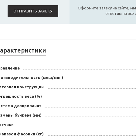
Оформите заявку на сайте, мы
ОТПРАВИТЬ ЗАЯВКУ
ответим на все
арактеристики
правление
роизводительность (меш/мин)
атериал конструкции
огрешность веса (%)
истема дозирования
азмеры бункера (мм)
атчики
иапазон фасовки (кг)