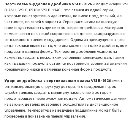
Вертикально-ударная дробилка VSI В-9526
и модификации VSI
В-7611, VSI В-8518 и VSI В-1140 – это станки из одной серии,
которые конструктивно идентичны, но имеют ряд отличий, и в
частности, по своей мощности. Серия рассчитана на высокую
производительность при низком энергопотреблении. Материал
измельчается с высокой скоростью вследствие саморазрушения
от взаимного трения и соударения. Одним из преимуществ этого
вида техники является то, что она может не только дробить, но и
придавать камням форму. Технология дробления «камень на
камне» приводит к нескольким основным преимуществам, таким
как: градация продукта остается постоянной, уровни загрязнения
чрезвычайно низки и отличная конечная форма продукта.
Ударная дробилка с вертикальным валом VSI В-9526
имеет
оптимизированную структуру ротора, что продлевает срок
службы гильзы, сводит к минимуму накопление в роторе и
предотвращает перегрузку при подаче. Автоматические датчики
на важных деталях позволяют осуществлять дистанционное
управление. Температура на ведущем подшипнике может быть
проверена и показана на панели управления.