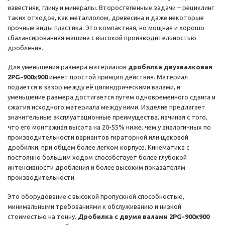
известняк, глину и минералы. Второстепенные задачи – рециклинг
таких отходов, как металлолом, древесина и даже некоторые
прочные виды пластика. Это компактная, но мощная и хорошо
сбалансированная машина с высокой производительностью
дробления.
Для уменьшения размера материалов
дробилка двухвалковая
2PG-900x900
имеет простой принцип действия. Материал
подается в зазор между её цилиндрическими валами, и
уменьшение размера достигается путем одновременного сдвига и
сжатия исходного материала между ними. Изделие предлагает
значительные эксплуатационные преимущества, начиная с того,
что его монтажная высота на 20-55% ниже, чем у аналогичных по
производительности вариантов гираторной или щековой
дробилки, при общем более легком корпусе. Кинематика с
постоянно большим ходом способствует более глубокой
интенсивности дробления и более высоким показателям
производительности.
Это оборудование с высокой пропускной способностью,
минимальными требованиями к обслуживанию и низкой
стоимостью на тонну.
Дробилка с двумя валами 2PG-900x900