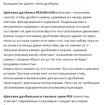
большинство других типов дробилок.
Щёковая дробилка PEX300×1300
использует технологию
сжатия, чтобы дробить камень, сдавливая его между двумя
плитами: фиксированной и подвижной. Подвижная плита
механически соединена с эксцентриковым валом, который
заставляет её двигаться возвратно-поступательным движением.
Камень подается в камеру дробления сверху и движется через
полость, которая сужается по мере того, как она глубже, пока он
не окажется между двумя челюстями, где он сжимается. V-
образная форма камеры дробления и подъем, заданный
эксцентриковым валом, облегчают скольжение материала в
камеру с каждым оборотом до тех пор, пока он не будет
раздавлен полностью.
Клинья легко снимаются, что позволяет быстро менять щековые
штампы. Прочная основа плит и конструкционная сталь,
используемая в базовой раме для прочного дробления,
гарантируют длительное использование. Простая, не требующая
обслуживания гидравлическая регулировка прокладки.
Щёковая дробильная установка серии PEX
полностью
отвечает современным отраслевым стандартам и мерам