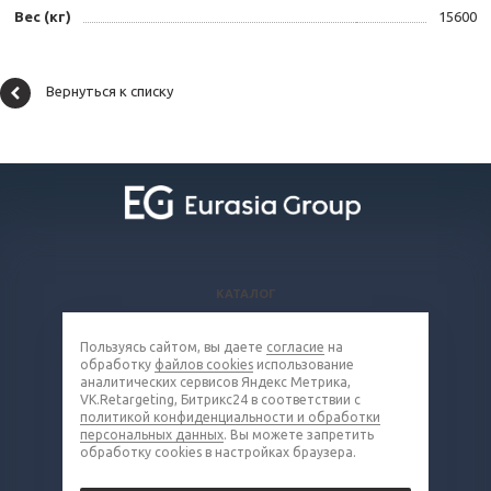
Вес (кг)
15600
Вернуться к списку
КАТАЛОГ
ВОПРОСЫ И ОТВЕТЫ
Пользуясь сайтом, вы даете
согласие
на
КОМПАНИЯ
обработку
файлов cookies
использование
КОНТАКТЫ
аналитических сервисов Яндекс Метрика,
VK.Retargeting, Битрикс24 в соответствии с
политикой конфиденциальности и обработки
8 (800) 100-66-83
персональных данных
. Вы можете запретить
обработку cookies в настройках браузера.
grd@eq-mail.ru