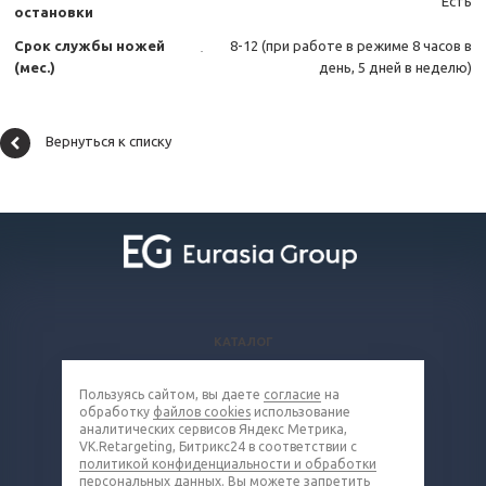
Есть
остановки
Срок службы ножей
8-12 (при работе в режиме 8 часов в
(мес.)
день, 5 дней в неделю)
Вернуться к списку
КАТАЛОГ
ВОПРОСЫ И ОТВЕТЫ
Пользуясь сайтом, вы даете
согласие
на
КОМПАНИЯ
обработку
файлов cookies
использование
КОНТАКТЫ
аналитических сервисов Яндекс Метрика,
VK.Retargeting, Битрикс24 в соответствии с
политикой конфиденциальности и обработки
8 (800) 100-66-83
персональных данных
. Вы можете запретить