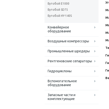
У
Бутобой Е1000
Бутобой SD75
М
Бутобой HY-140S
М
М
Конвейерное
оборудование
М
М
Воздушные компрессоры
Т
Промышленные шредеры
Г
Рентгеновские сепараторы
Г
Г
Гидроциклоны
Ве
Вспомогательное
оборудование
Запасные части и
комплектующие