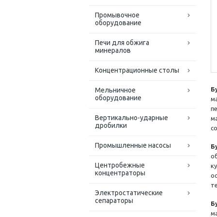
Промывочное
оборудование
Печи для обжига
минералов
Концентрационные столы
Б
Мельничное
оборудование
м
п
Вертикально-ударные
м
дробилки
с
Промышленные насосы
Б
о
Центробежные
к
концентраторы
о
т
Электростатические
сепараторы
Б
м