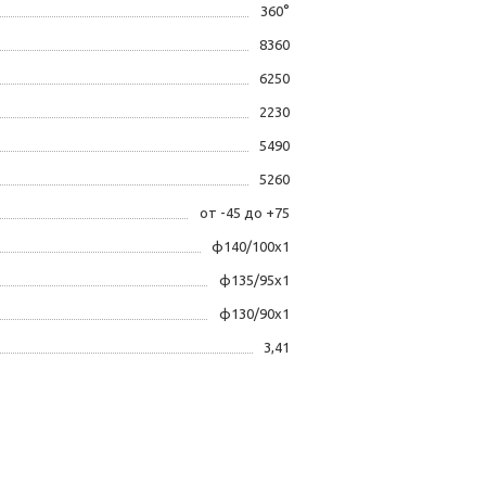
360°
8360
6250
2230
5490
5260
от -45 до +75
ф140/100х1
ф135/95х1
ф130/90х1
3,41