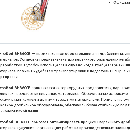
Официал
утобой BHB600B
— промышленное оборудование для дробления крупн
атериалов. Установка предназначена для первичного разрушения нега
ереработкой. Бутобой используется в случаях, когда требуется умень
атериала, повысить удобство транспортировки и подготовить сырье 
ортировки.
утобой BHB600B
применяется на горнорудных предприятиях, карьерах
бъектах переработки нерудных материалов. Оборудование используют 
усками руды, камнем и другими твердыми материалами. Применение бут
сновное дробильное оборудование, обеспечить более стабильную пода
ехнологической линии.
утобой BHB600B
помогает оптимизировать процессы первичного дроб
атериала и улучшить организацию работ на производственных площад