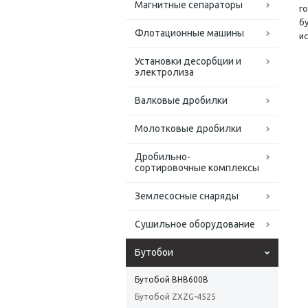
Магнитные сепараторы
г
б
Флотационные машины
и
Установки десорбции и
электролиза
Валковые дробилки
Молотковые дробилки
Дробильно-
сортировочные комплексы
Землесосные снаряды
Сушильное оборудование
Бутобои
Бутобой BHB600B
Бутобой ZXZG-4525