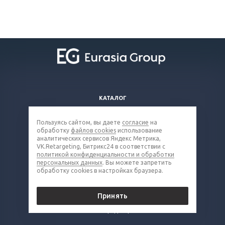
КАТАЛОГ
ВОПРОСЫ И ОТВЕТЫ
Пользуясь сайтом, вы даете
согласие
на
КОМПАНИЯ
обработку
файлов cookies
использование
КОНТАКТЫ
аналитических сервисов Яндекс Метрика,
VK.Retargeting, Битрикс24 в соответствии с
политикой конфиденциальности и обработки
8 (800) 100-66-83
персональных данных
. Вы можете запретить
обработку cookies в настройках браузера.
grd@eq-mail.ru
Принять
© 2026 Все права защищены.
Политика конфиденциальности