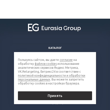
КАТАЛОГ
ВОПРОСЫ И ОТВЕТЫ
Пользуясь сайтом, вы даете
согласие
на
КОМПАНИЯ
обработку
файлов cookies
использование
КОНТАКТЫ
аналитических сервисов Яндекс Метрика,
VK.Retargeting, Битрикс24 в соответствии с
политикой конфиденциальности и обработки
8 (800) 100-66-83
персональных данных
. Вы можете запретить
обработку cookies в настройках браузера.
grd@eq-mail.ru
Принять
© 2026 Все права защищены.
Политика конфиденциальности